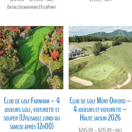
de
Obtenez [rewardpoints] FlexiPoints
prix :
$209.00
à
$249.00
Club de golf Farnham – 4
Club de golf Mont Orford –
joueurs golf, voiturette et
4 joueurs et voiturette –
souper (Utilisable lundi au
Haute saison 2026
samedi après 12h00)
Plage
$
245.00
–
$
275.00
+ taxes