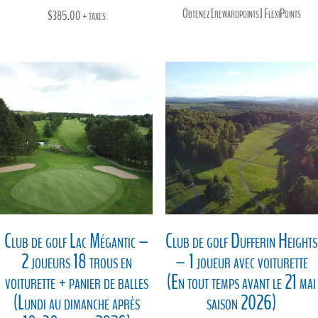
de
Obtenez [rewardpoints] FlexiPoints
$
385.00
+ taxes
prix :
$245.00
à
$275.00
Club de golf Lac Mégantic –
Club de golf Dufferin Heights
2 joueurs 18 trous en
– 1 joueur avec voiturette
voiturette + panier de balles
(En tout temps avant le 21 mai
(Lundi au dimanche après
saison 2026)