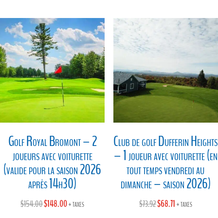
initial
actuel
initial
actuel
était :
est :
était :
est :
$260.00.
$200.05.
$113.06.
$95.00.
Golf Royal Bromont – 2
Club de golf Dufferin Heights
joueurs avec voiturette
– 1 joueur avec voiturette (en
(valide pour la saison 2026
tout temps vendredi au
après 14h30)
dimanche – saison 2026)
Le
$
148.00
Le
Le
$
68.71
Le
$
154.00
+ taxes
$
73.92
+ taxes
prix
prix
prix
prix