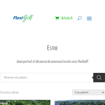
Articles 0
Estrie
Jouez partout et découvrez de nouveaux terrains avec FlexiGolf!
Recherche
de
produits
Trié
21 résultats affichés
par