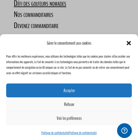
Défi des golfeurs nomades
Nos commanditaires
Devenez commanditaire
Gérer le consentement aux cookies
Pour offrir les meilleures expériences, nous utilisons des technologies telles que les cookies pour stocker et/ou accéder aux
informations des appareils. Le fait de consentir à ces technologies nous permettra de traiter des données telles que le
comportement de navigation ou les ID uniques sur ce site. Le fait de ne pas consentir ou de retirer son consentement peut
avoir un effet négatif sur certaines caractéristiques et fonctions.
Conception Humain Créatike & FlexiGolf | 2023 |
*Les prix mentionnés ne sont pas garanti être fixe dans le
Accepter
temps, ils peuvent changer à tout moment*
Refuser
Voir les préférences
Français
English
(
Anglais
)
Politique de confidentialité
Politique de confidentialité