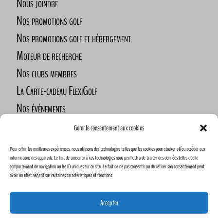
Nous joindre
Nos promotions golf
Nos promotions golf et hébergement
Moteur de recherche
Nos clubs membres
La Carte-cadeau FlexiGolf
Nos événements
Défi des golfeurs nomades
Gérer le consentement aux cookies
Nos commanditaires
Pour offrir les meilleures expériences, nous utilisons des technologies telles que les cookies pour stocker et/ou accéder aux
Devenez commanditaire
informations des appareils. Le fait de consentir à ces technologies nous permettra de traiter des données telles que le
comportement de navigation ou les ID uniques sur ce site. Le fait de ne pas consentir ou de retirer son consentement peut
avoir un effet négatif sur certaines caractéristiques et fonctions.
Accepter