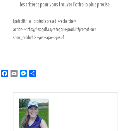
les critères pour vous trouver l’offre la plus précise.
[prdctfltr_sc_products preset= »recherche »
action= »http://flexigolf.ca/categorie-produit/promotion »
show_products= »yes » ajax= »yes »]
Facebook
Email
Messenger
Partager