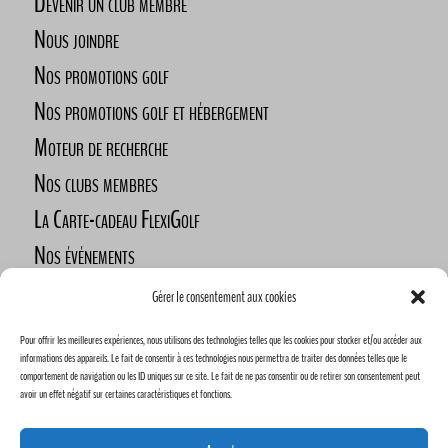
Devenir un club membre
Nous joindre
Nos promotions golf
Nos promotions golf et hébergement
Moteur de recherche
Nos clubs membres
La Carte-cadeau FlexiGolf
Nos événements
Défi des golfeurs nomades
Gérer le consentement aux cookies
Nos commanditaires
Pour offrir les meilleures expériences, nous utilisons des technologies telles que les cookies pour stocker et/ou accéder aux
Devenez commanditaire
informations des appareils. Le fait de consentir à ces technologies nous permettra de traiter des données telles que le
comportement de navigation ou les ID uniques sur ce site. Le fait de ne pas consentir ou de retirer son consentement peut
avoir un effet négatif sur certaines caractéristiques et fonctions.