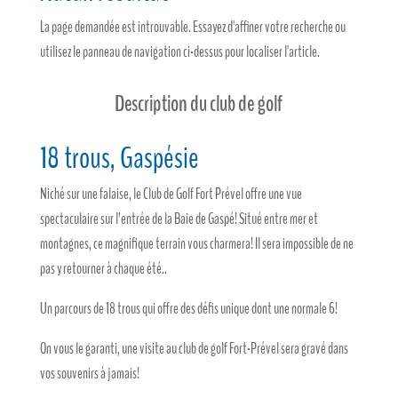
La page demandée est introuvable. Essayez d'affiner votre recherche ou
utilisez le panneau de navigation ci-dessus pour localiser l'article.
Description du club de golf
18 trous, Gaspésie
Niché sur une falaise, le Club de Golf Fort Prével offre une vue
spectaculaire sur l’entrée de la Baie de Gaspé! Situé entre mer et
montagnes, ce magnifique terrain vous charmera! Il sera impossible de ne
pas y retourner à chaque été..
Un parcours de 18 trous qui offre des défis unique dont une normale 6!
On vous le garanti, une visite au club de golf Fort-Prével sera gravé dans
vos souvenirs à jamais!