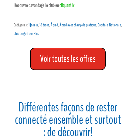
Découvre davantage le club en
cliquant ici
Catégories :
1 joueur
,
18 trous
,
À pied
,
À pied avec champ de pratique
,
Capitale-Nationale
,
Club de golf des Pins
Voir toutes les offres
Différentes façons de rester
connecté ensemble et surtout
; de découvrir!