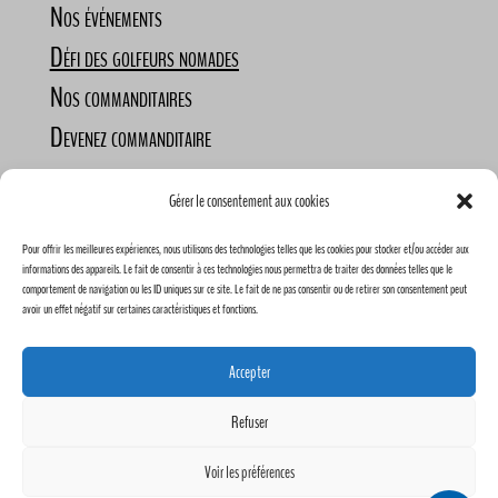
Nos événements
Défi des golfeurs nomades
Nos commanditaires
Devenez commanditaire
Gérer le consentement aux cookies
Pour offrir les meilleures expériences, nous utilisons des technologies telles que les cookies pour stocker et/ou accéder aux
informations des appareils. Le fait de consentir à ces technologies nous permettra de traiter des données telles que le
comportement de navigation ou les ID uniques sur ce site. Le fait de ne pas consentir ou de retirer son consentement peut
avoir un effet négatif sur certaines caractéristiques et fonctions.
Conception Humain Créatike & FlexiGolf | 2023 |
*Les prix mentionnés ne sont pas garanti être fixe dans le
Accepter
temps, ils peuvent changer à tout moment*
Refuser
Voir les préférences