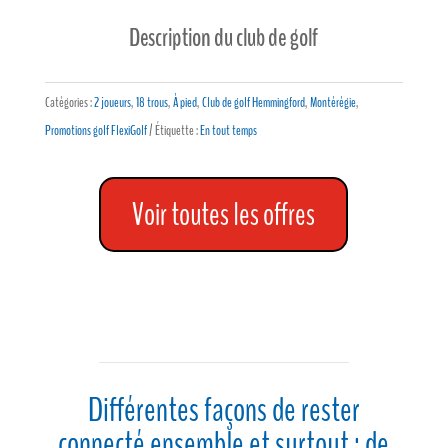
$150.00.
$120.00.
$120.00.
$90.00.
Description du club de golf
Catégories :
2 joueurs
,
18 trous
,
À pied
,
Club de golf Hemmingford
,
Montérégie
,
Promotions golf FlexiGolf
Étiquette :
En tout temps
Voir toutes les offres
Différentes façons de rester
connecté ensemble et surtout ; de