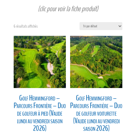
(clic pour voir la fiche produit)
6 résultats affichés
Golf Hemmingford –
Golf Hemmingford –
Parcours Frontière – Duo
Parcours Frontière – Duo
de golfeur à pied (Valide
de golfeur voiturette
lundi au vendredi saison
(Valide lundi au vendredi
2026)
saison 2026)