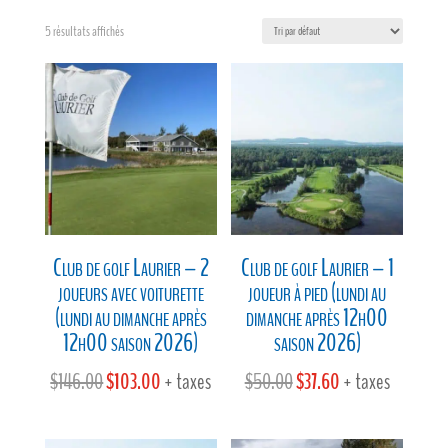
5 résultats affichés
Club de golf Laurier – 2
Club de golf Laurier – 1
joueurs avec voiturette
joueur à pied (lundi au
(lundi au dimanche après
dimanche après 12h00
12h00 saison 2026)
saison 2026)
Le
Le
Le
Le
$
146.00
$
103.00
+ taxes
$
50.00
$
37.60
+ taxes
prix
prix
prix
prix
initial
actuel
initial
actuel