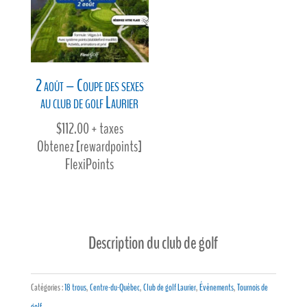
2 août – Coupe des sexes
au club de golf Laurier
$
112.00
+ taxes
Obtenez [rewardpoints]
FlexiPoints
Description du club de golf
Catégories :
18 trous
,
Centre-du-Québec
,
Club de golf Laurier
,
Événements
,
Tournois de
golf