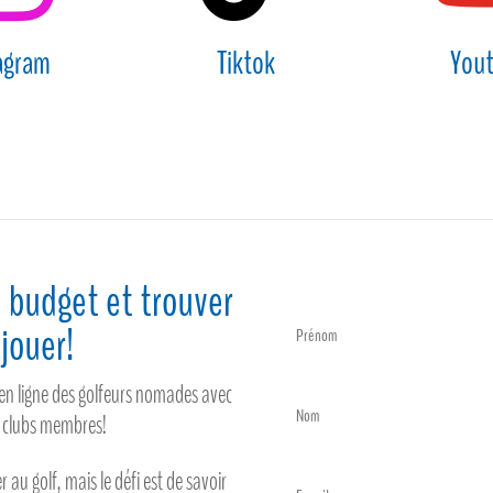
agram
Tiktok
You
 budget et trouver
jouer!
t en ligne des golfeurs nomades avec
0 clubs membres!
er au golf, mais le défi est de savoir