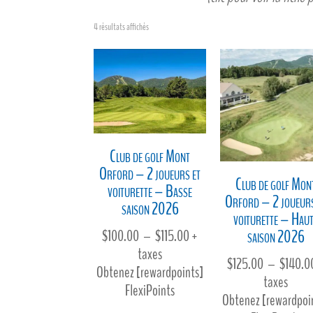
4 résultats affichés
Club de golf Mont
Orford – 2 joueurs et
Club de golf Mon
voiturette – Basse
Orford – 2 joueurs
saison 2026
voiturette – Hau
Plage
saison 2026
$
100.00
–
$
115.00
+
de
taxes
$
125.00
–
$
140.0
prix :
Obtenez [rewardpoints]
taxes
$100.00
FlexiPoints
Obtenez [rewardpoi
à