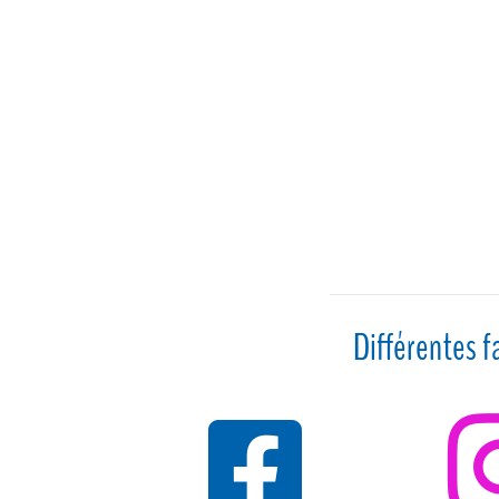
$225.00
Différentes f
