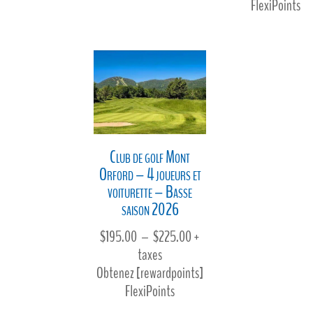
FlexiPoints
$115.00
Club de golf Mont
Orford – 4 joueurs et
voiturette – Basse
saison 2026
Plage
$
195.00
–
$
225.00
+
de
taxes
prix :
Obtenez [rewardpoints]
$195.00
FlexiPoints
à