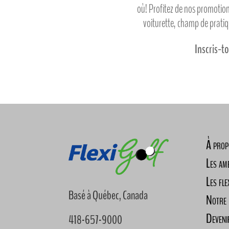
où! Profitez de nos promotions
voiturette, champ de prati
Inscris-to
À prop
Les am
Les fle
Basé à Québec, Canada
Notre 
Deveni
418-657-9000