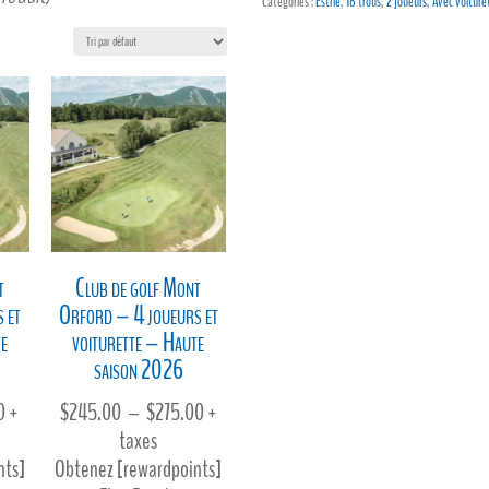
Catégories :
Estrie
,
18 trous
,
2 joueurs
,
Avec voiture
t
Club de golf Mont
 et
Orford – 4 joueurs et
te
voiturette – Haute
saison 2026
Plage
Plage
0
+
$
245.00
–
$
275.00
+
de
de
taxes
prix :
prix :
nts]
Obtenez [rewardpoints]