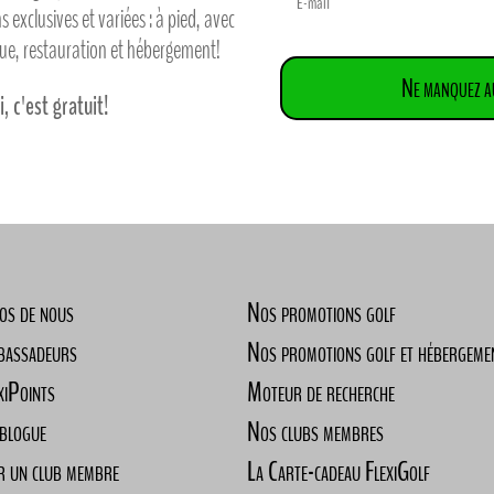
 exclusives et variées : à pied, avec
que, restauration et hébergement!
Ne manquez au
i, c'est gratuit!
os de nous
Nos promotions golf
bassadeurs
Nos promotions golf et hébergeme
xiPoints
Moteur de recherche
blogue
Nos clubs membres
r un club membre
La Carte-cadeau FlexiGolf