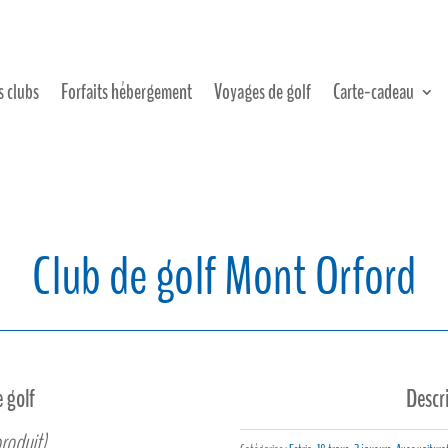
s clubs
Forfaits hébergement
Voyages de golf
Carte-cadeau
Club de golf Mont Orford
e golf
Descr
produit)