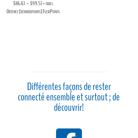
Plage
$
86.43
–
$
99.53
+ taxes
de
Obtenez [rewardpoints] FlexiPoints
prix :
$86.43
à
$99.53
Différentes façons de rester
connecté ensemble et surtout ; de
découvrir!