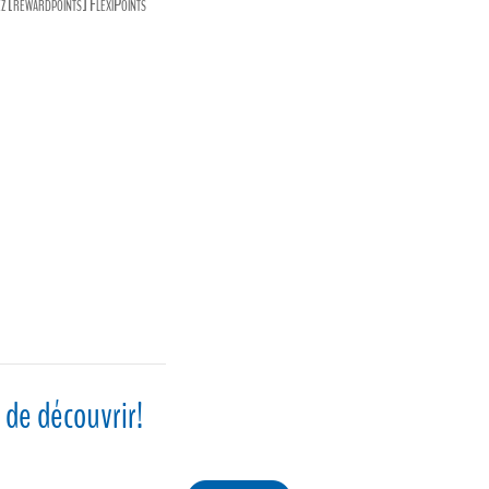
range:
z [rewardpoints] FlexiPoints
$32.18
through
$38.27
 de découvrir!