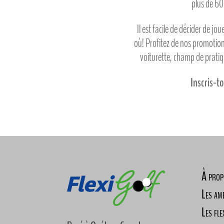
plus de 6
Il est facile de décider de jou
où! Profitez de nos promotions
voiturette, champ de prati
Inscris-to
À prop
Les am
Les fle