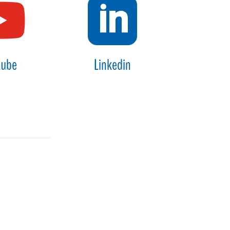


tube
Linkedin