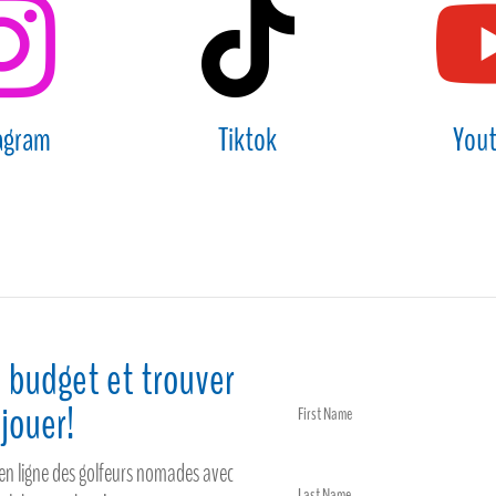


agram
Tiktok
You
 budget et trouver
jouer!
t en ligne des golfeurs nomades avec