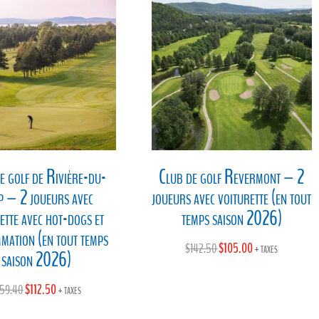
e golf de Rivière-du-
Club de golf Revermont – 2
p – 2 joueurs avec
joueurs avec voiturette (en tout
ette avec hot-dogs et
temps saison 2026)
mation (en tout temps
Original
$
105.00
Current
$
142.50
+ taxes
saison 2026)
price
price
was:
is:
Original
$
112.50
Current
159.40
+ taxes
$142.50.
$105.00.
price
price