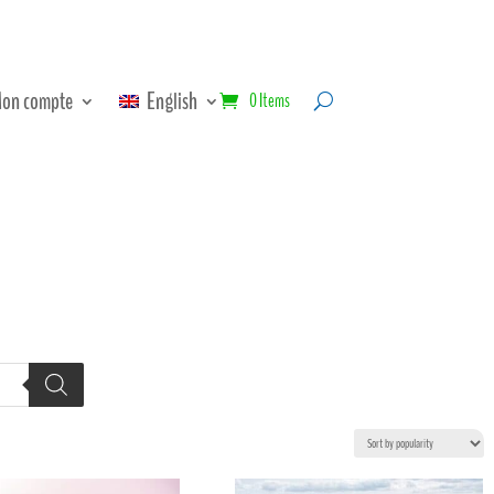
on compte
English
0 Items