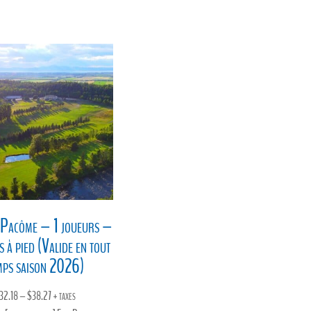
$78.27.
$65.25.
$234.00.
$165.25.
-Pacôme – 1 joueurs –
 à pied (Valide en tout
mps saison 2026)
Price
32.18
–
$
38.27
+ taxes