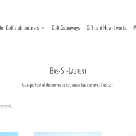
Our Golf club partners
Golf Gateaways
Gift card How it works
M
Bas-St-Laurent
Jouez partout et découvrez de nouveaux terrains avec FlexiGolf!