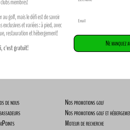
0 clubs membres!
er au golf, mais le défi est de savoir
 exclusives et variées : à pied, avec
que, restauration et hébergement!
Ne manquez au
i, c'est gratuit!
os de nous
Nos promotions golf
bassadeurs
Nos promotions golf et hébergeme
xiPoints
Moteur de recherche