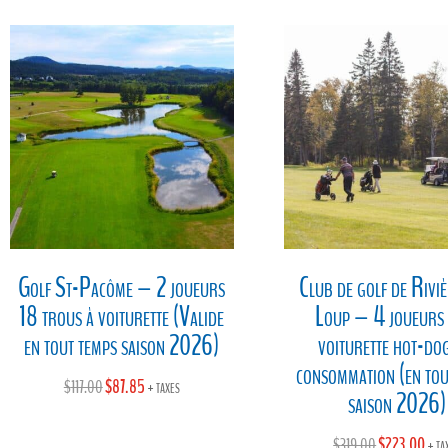
$130.46.
$104.37.
Golf St-Pacôme – 2 joueurs
Club de golf de Rivi
18 trous à voiturette (Valide
Loup – 4 joueurs 
en tout temps saison 2026)
voiturette hot-dog
consommation (en tou
Original
$
87.85
Current
$
117.00
+ taxes
saison 2026)
price
price
was:
is:
Original
$
223.00
Curr
$
319.00
+ ta