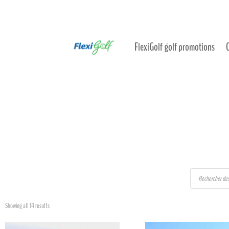
FlexiGolf golf promotions
Products
search
Sorted
Showing all 14 results
by