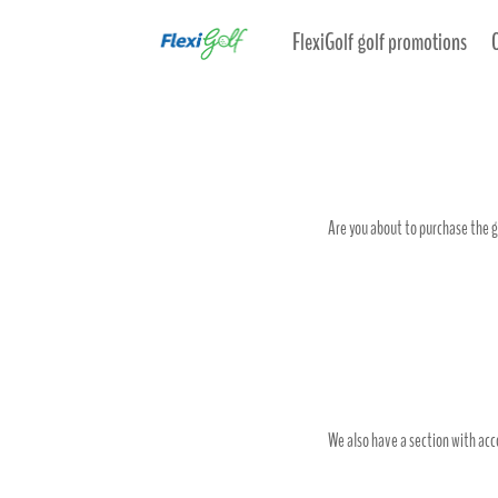
FlexiGolf golf promotions
Are you about to purchase the gi
We also have a section with acco