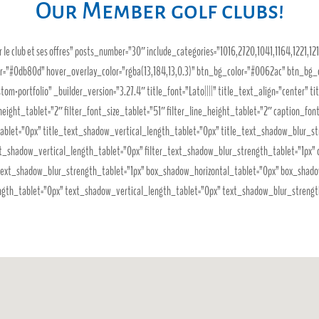
Our Member golf clubs!
r le club et ses offres” posts_number=”30″ include_categories=”1016,2720,1041,1164,1221,1
=”#0db80d” hover_overlay_color=”rgba(13,184,13,0.3)” btn_bg_color=”#0062ac” btn_bg_c
om-portfolio” _builder_version=”3.27.4″ title_font=”Lato||||” title_text_align=”center” tit
e_height_tablet=”2″ filter_font_size_tablet=”51″ filter_line_height_tablet=”2″ caption_fo
ablet=”0px” title_text_shadow_vertical_length_tablet=”0px” title_text_shadow_blur_st
ext_shadow_vertical_length_tablet=”0px” filter_text_shadow_blur_strength_tablet=”1px”
text_shadow_blur_strength_tablet=”1px” box_shadow_horizontal_tablet=”0px” box_shad
th_tablet=”0px” text_shadow_vertical_length_tablet=”0px” text_shadow_blur_strength_