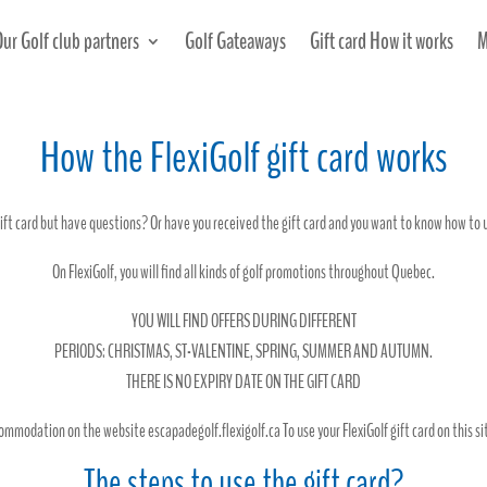
Our Golf club partners
Golf Gateaways
Gift card How it works
M
How the FlexiGolf gift card works
ft card but have questions? Or have you received the gift card and you want to know how to us
On FlexiGolf, you will find all kinds of golf promotions throughout Quebec.
YOU WILL FIND OFFERS DURING DIFFERENT
PERIODS: CHRISTMAS, ST-VALENTINE, SPRING, SUMMER AND AUTUMN.
THERE IS NO EXPIRY DATE ON THE GIFT CARD
mmodation on the website escapadegolf.flexigolf.ca To use your FlexiGolf gift card on this sit
The steps to use the gift card?