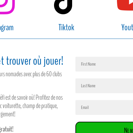
agram
Tiktok
You
t trouver où jouer!
feurs nomades avec plus de 60 clubs
défi est de savoir où! Profitez de nos
ec voiturette, champ de pratique,
ergement!
gratuit!
Ne m