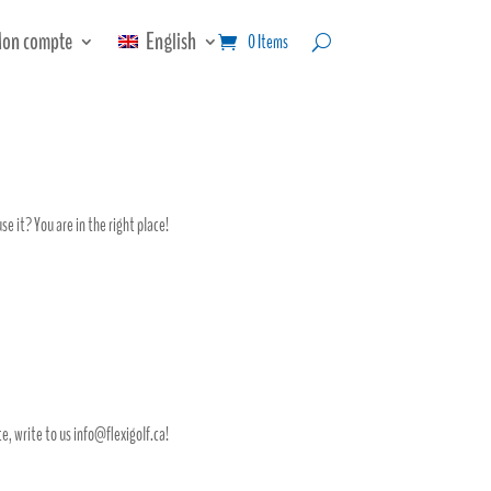
on compte
English
0 Items
e it? You are in the right place!
e, write to us
info@flexigolf.ca
!