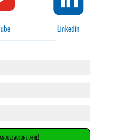
tube
Linkedin
anquez aucune offre!