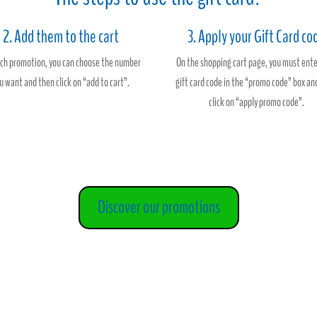
2. Add them to the cart
3. Apply your Gift Card co
ch promotion, you can choose the number
On the shopping cart page, you must ente
u want and then click on “add to cart”.
gift card code in the “promo code” box an
click on “apply promo code”.
Discover our promotions