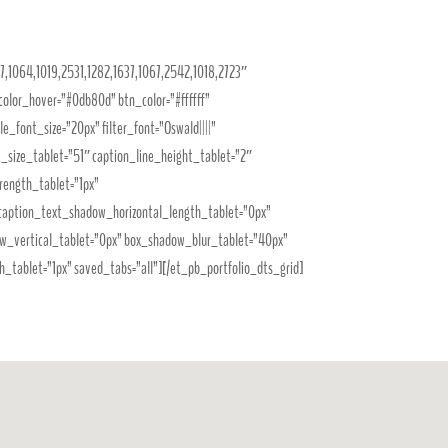
217,1064,1019,2531,1282,1637,1067,2542,1018,2723″
olor_hover=”#0db80d” btn_color=”#ffffff”
le_font_size=”20px” filter_font=”Oswald||||”
nt_size_tablet=”51″ caption_line_height_tablet=”2″
rength_tablet=”1px”
 caption_text_shadow_horizontal_length_tablet=”0px”
ow_vertical_tablet=”0px” box_shadow_blur_tablet=”40px”
tablet=”1px” saved_tabs=”all”][/et_pb_portfolio_dts_grid]