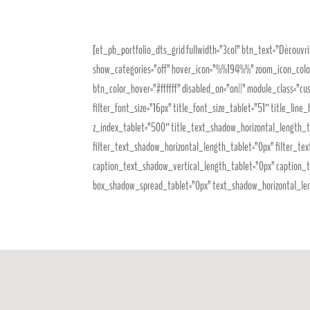
[et_pb_portfolio_dts_grid fullwidth=”3col” btn_text=”Découvri
show_categories=”off” hover_icon=”%%194%%” zoom_icon_color
btn_color_hover=”#ffffff” disabled_on=”on||” module_class=”cust
filter_font_size=”16px” title_font_size_tablet=”51″ title_lin
z_index_tablet=”500″ title_text_shadow_horizontal_length_t
filter_text_shadow_horizontal_length_tablet=”0px” filter_t
caption_text_shadow_vertical_length_tablet=”0px” caption_
box_shadow_spread_tablet=”0px” text_shadow_horizontal_leng