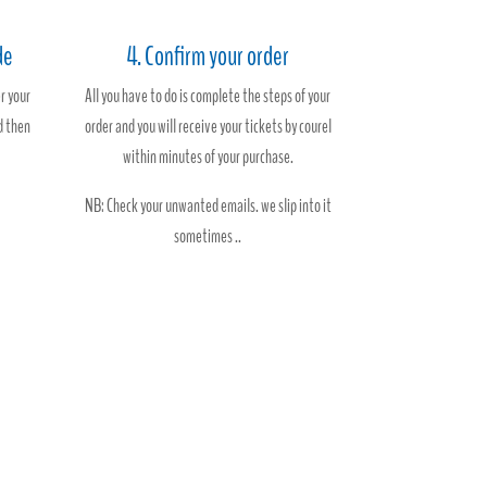
de
4. Confirm your order
r your
All you have to do is complete the steps of your
d then
order and you will receive your tickets by courel
within minutes of your purchase.
NB: Check your unwanted emails. we slip into it
sometimes ..