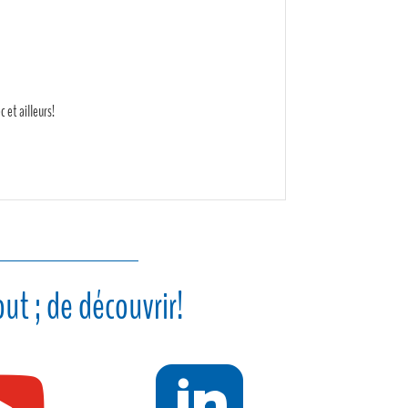
 et ailleurs!
ut ; de découvrir!

