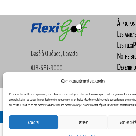
À propos
Les amba
Les flexi
Basé à Québec, Canada
Notre bl
Devenir 
418-657-9000
Nous joi
info@flexigolf.ca
Gérer le consentement aux cookies
Pour offrir les meilleures expériences, nous utilisons des technologies telles que les cookies pour stocker et/ou accéder aux inf
Détails du com
appareils. Le fait de consentir à ces technologies nous permettra de traiter des données telles que le comportement de navigat
sur ce site. Le fait de ne pas consentir ou de retirer son consentement peut avoir un effet négatif sur certaines caractéristiques
Concept
Accepter
Refuser
Voir les préf