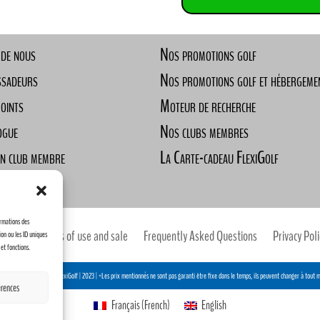
 de nous
Nos promotions golf
ssadeurs
Nos promotions golf et hébergeme
Points
Moteur de recherche
ogue
Nos clubs membres
un club membre
La Carte-cadeau FlexiGolf
ndre
ormations des
pte
Terms of use and sale
Frequently Asked Questions
Privacy Poli
ion ou les ID uniques
 et fonctions.
ion Humain Créatike & FlexiGolf | 2023 |
*Les prix mentionnés ne sont pas garanti être fixe dans le temps, ils peuvent changer à tout
érences
Français
(
French
)
English