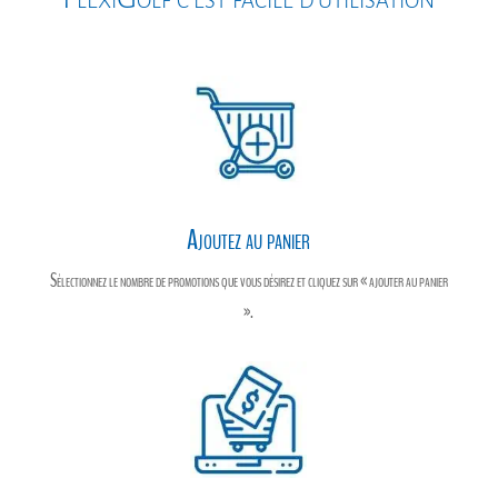
k
e
r
r
Ajoutez au panier
Sélectionnez le nombre de promotions que vous désirez et cliquez sur « ajouter au panier
».