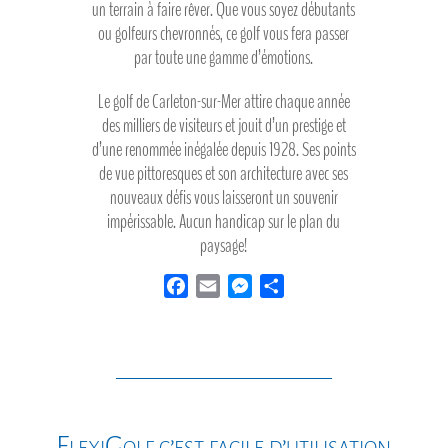
un terrain à faire rêver. Que vous soyez débutants
ou golfeurs chevronnés, ce golf vous fera passer
par toute une gamme d’émotions.
Le golf de Carleton-sur-Mer attire chaque année
des milliers de visiteurs et jouit d’un prestige et
d’une renommée inégalée depuis 1928. Ses points
de vue pittoresques et son architecture avec ses
nouveaux défis vous laisseront un souvenir
impérissable. Aucun handicap sur le plan du
paysage!
F
E
M
P
a
m
e
a
c
a
s
r
e
i
s
t
b
l
e
a
o
n
g
o
g
e
FlexiGolf c’est facile d’utilisation