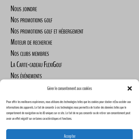
Nous joindre
Nos promotions golf
Nos promotions golf et hébergement
Moteur de recherche
Nos clubs membres
La Carte-cadeau FlexiGolf
Nos événements
Défi des golfeurs nomades
Gérer le consentement aux cookies
Nos commanditaires
Pour offrir les meilleures expériences, nous utilisons des technologies telles que les cookies pour stocker et/ou accéder aux
Devenez commanditaire
informations des appareils. Le fait de consentir à ces technologies nous permettra de traiter des données telles que le
comportement de navigation ou les ID uniques sur ce site. Le fait de ne pas consentir ou de retirer son consentement peut
avoir un effet négatif sur certaines caractéristiques et fonctions.
Accepter