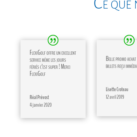
Ce que 
FlexiGolf offre un excellent
Belle promo achat 
service même les jours
billets reçu immédi
fériés c’est super ! Merci
FlexiGolf
Lisette Croteau
12 avril 2019
Réal Prévost
4 janvier 2020