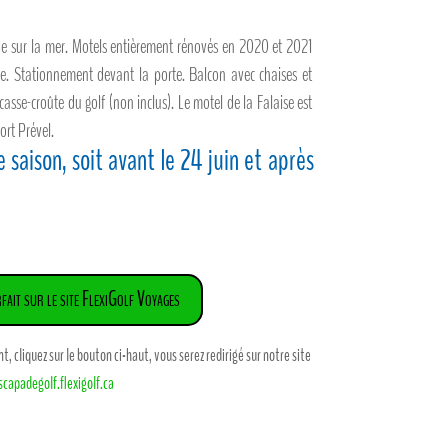
de sur la mer. Motels entièrement rénovés en 2020 et 2021
ère. Stationnement devant la porte. Balcon avec chaises et
asse-croûte du golf (non inclus). Le motel de la Falaise est
ort Prével.
se saison, soit avant le 24 juin et après
fait sur le site FlexiGolf Voyages
 cliquez sur le bouton ci-haut, vous serez redirigé sur notre site
scapadegolf.flexigolf.ca