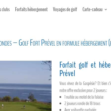
s clubs
Forfaits hébergement
Voyages de golf
Carte-cadeau
rondes – Golf Fort Prével en formule hébergement (b
Forfait golf et héb
Prével
Vous rêvez de la Gaspésie? Et bien c’
notre offre exclusive pour 2 joueurs :
1 nuitée au motel de la falaise
2 joueurs ronde de 18 trous
Avec voiturette partagée