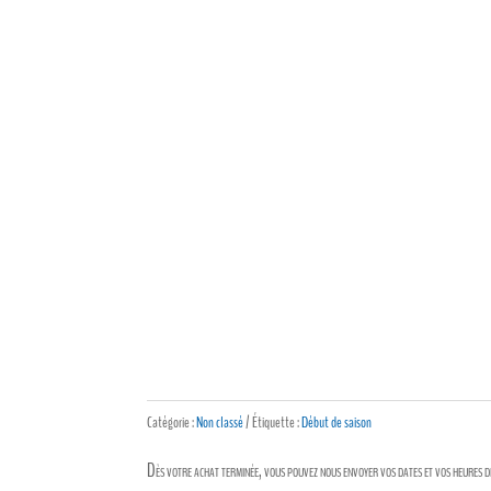
Catégorie :
Non classé
Étiquette :
Début de saison
Dès votre achat terminée, vous pouvez nous envoyer vos dates et vos heures d