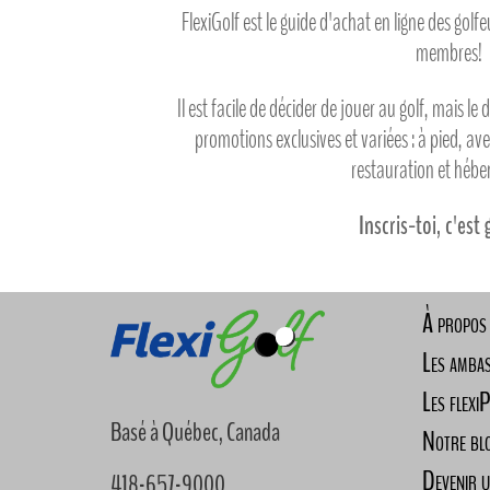
FlexiGolf est le guide d'achat en ligne des gol
membres!
Il est facile de décider de jouer au golf, mais le 
promotions exclusives et variées : à pied, av
restauration et héb
Inscris-toi, c'est 
À propos
Les amba
Les flexi
Basé à Québec, Canada
Notre bl
Devenir 
418-657-9000