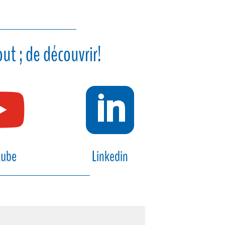
ut ; de découvrir!


tube
Linkedin