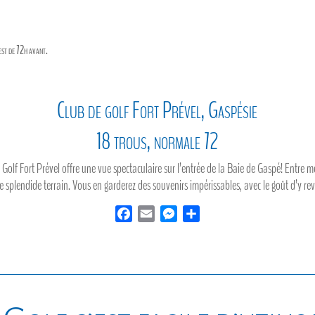
est de 72h avant.
Club de golf Fort Prével, Gaspésie
18 trous, normale 72
e Golf Fort Prével offre une vue spectaculaire sur l’entrée de la Baie de Gaspé! Entre 
e splendide terrain. Vous en garderez des souvenirs impérissables, avec le goût d’y rev
F
E
M
P
a
m
e
a
c
a
s
r
e
i
s
t
b
l
e
a
o
n
g
o
g
e