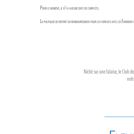
Pour le moment, il n’y a aucune date de complète.
La politique de report ou remboursement pour les forfaits avec les Fairmont 
Niché sur une falaise, le Club d
notr