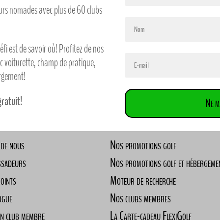
feurs nomades avec plus de 60 clubs
défi est de savoir où! Profitez de nos
ec voiturette, champ de pratique,
ergement!
gratuit!
Ne m
 de nous
Nos promotions golf
ssadeurs
Nos promotions golf et hébergeme
Points
Moteur de recherche
ogue
Nos clubs membres
un club membre
La Carte-cadeau FlexiGolf