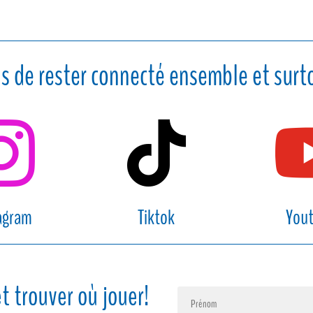
s de rester connecté ensemble et surto


agram
Tiktok
You
t trouver où jouer!