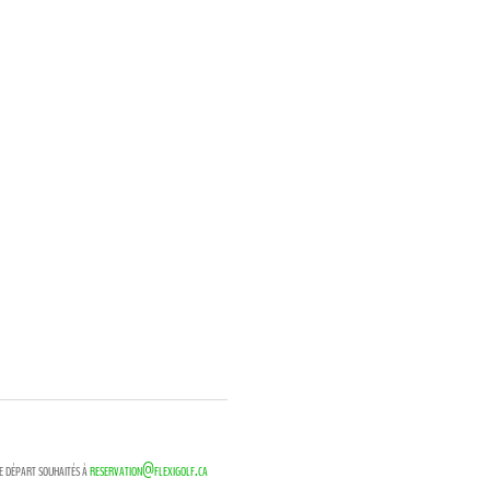
e départ souhaités à
reservation@flexigolf.ca