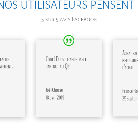
nos utilisateurs pensent
5 sur 5 avis Facebook
Achat faci
facile
Cool! Du golf abordable
reçu immé
atement.
partout au Qc!
l’achat
Joël Chassé
France Ro
18 avril 2019
25 septem