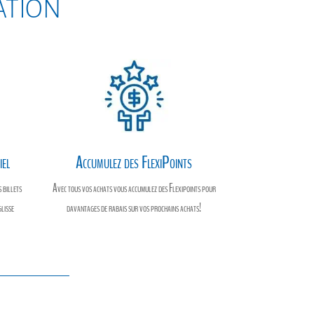
sation
iel
Accumulez des FlexiPoints
 billets
Avec tous vos achats vous accumulez des Flexipoints pour
glisse
davantages de rabais sur vos prochains achats!