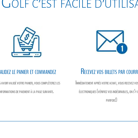
Golf c’est facile d’utili
k
e
r
r
alidez le panier et commandez
Recevez vos billets par courr
 avoir validé votre panier, vous compléterez les
Immédiatement après votre achat, vous recevez vos
informations de paiement à la page suivante.
électroniques (vérifiez vos indésirables, on s’y 
parfois!)