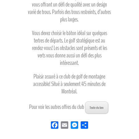
vous offrant un défi de qualité avec un design
varié de trous. Parfois des trous restreints, d’autres
plus larges.
Vous devez choisir le bâton idéal sur quelques
tertres de départs. Le golf stratégique est au
rendez-vous! Les obstacles sont présents et les
verts vous donne aussi un défi des plus
intéressant.
Plaisir assuré à ce club de golf de montagne
accessible! Situé à seulement 45 minutes de
Montréal.
Pour voir les autres offres du club
Texte du lien
F
E
M
P
a
m
e
a