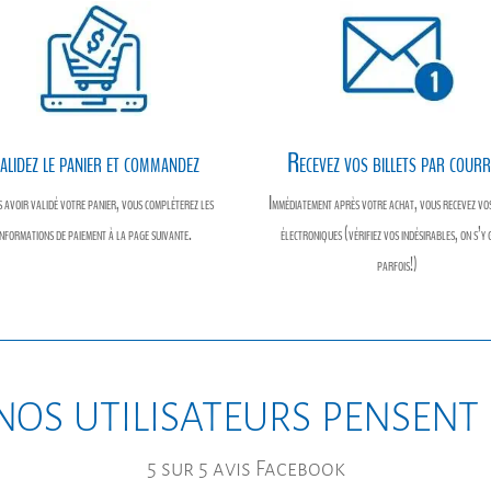
alidez le panier et commandez
Recevez vos billets par courr
 avoir validé votre panier, vous compléterez les
Immédiatement après votre achat, vous recevez vos
informations de paiement à la page suivante.
électroniques (vérifiez vos indésirables, on s’y 
parfois!)
nos utilisateurs pensent
5 sur 5 avis Facebook