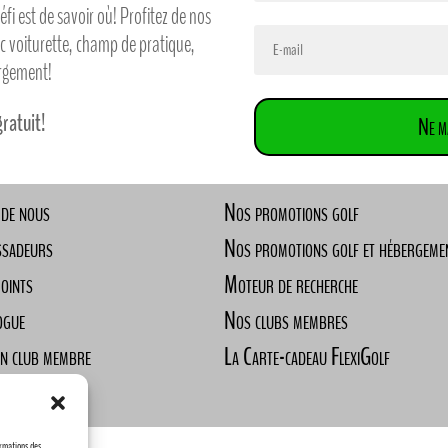
défi est de savoir où! Profitez de nos
ec voiturette, champ de pratique,
ergement!
gratuit!
Ne m
 de nous
Nos promotions golf
ssadeurs
Nos promotions golf et hébergeme
Points
Moteur de recherche
ogue
Nos clubs membres
un club membre
La Carte-cadeau FlexiGolf
ndre
ormations des