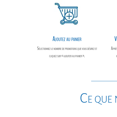
Ajoutez au panier
V
Sélectionnez le nombre de promotions que vous désirez et
Après
cliquez sur « ajouter au panier ».
Ce que 