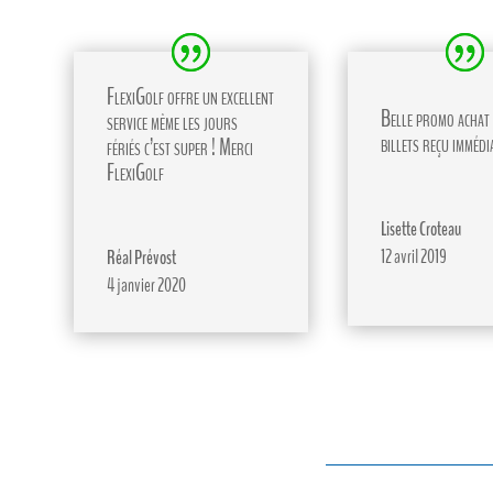
FlexiGolf offre un excellent
Belle promo achat 
service même les jours
billets reçu immédi
fériés c’est super ! Merci
FlexiGolf
Lisette Croteau
12 avril 2019
Réal Prévost
4 janvier 2020