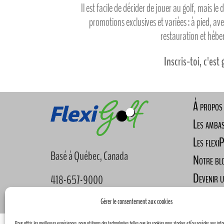
Il est facile de décider de jouer au golf, mais le 
promotions exclusives et variées : à pied, av
restauration et héb
Inscris-toi, c'est 
À propos
Les amba
Les flexi
Basé à Québec, Canada
Notre bl
Devenir 
418-657-9000
Nous joi
info@flexigolf.ca
Gérer le consentement aux cookies
Pour offrir les meilleures expériences, nous utilisons des technologies telles que les cookies pour stocker et/ou accéder aux inf