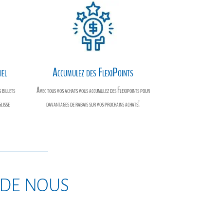
iel
Accumulez des FlexiPoints
 billets
Avec tous vos achats vous accumulez des Flexipoints pour
glisse
davantages de rabais sur vos prochains achats!
 de nous