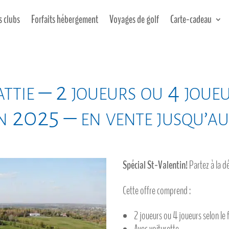
s clubs
Forfaits hébergement
Voyages de golf
Carte-cadeau
ttie – 2 joueurs ou 4 joue
n 2025 – en vente jusqu’au
Spécial St-Valentin!
Partez à la dé
Cette offre comprend :
2 joueurs ou 4 joueurs selon le 
Avec voiturette