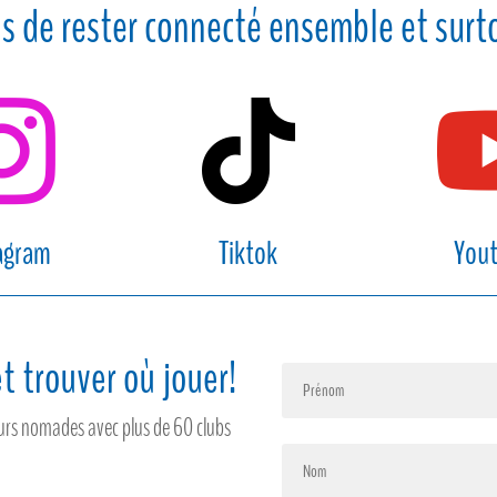
s de rester connecté ensemble et surto


agram
Tiktok
You
t trouver où jouer!
feurs nomades avec plus de 60 clubs