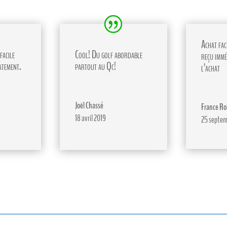
Achat faci
facile
Cool! Du golf abordable
reçu immé
atement.
partout au Qc!
l’achat
Joël Chassé
France Ro
18 avril 2019
25 septem