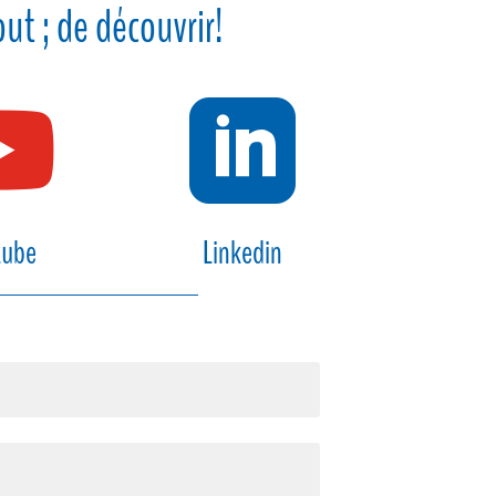
ut ; de découvrir!


tube
Linkedin