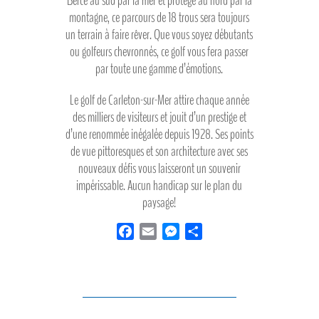
Bercé au sud par la mer et protégé au nord par la
montagne, ce parcours de 18 trous sera toujours
un terrain à faire rêver. Que vous soyez débutants
ou golfeurs chevronnés, ce golf vous fera passer
par toute une gamme d’émotions.
Le golf de Carleton-sur-Mer attire chaque année
des milliers de visiteurs et jouit d’un prestige et
d’une renommée inégalée depuis 1928. Ses points
de vue pittoresques et son architecture avec ses
nouveaux défis vous laisseront un souvenir
impérissable. Aucun handicap sur le plan du
paysage!
F
E
M
P
a
m
e
a
c
a
s
r
e
i
s
t
b
l
e
a
o
n
g