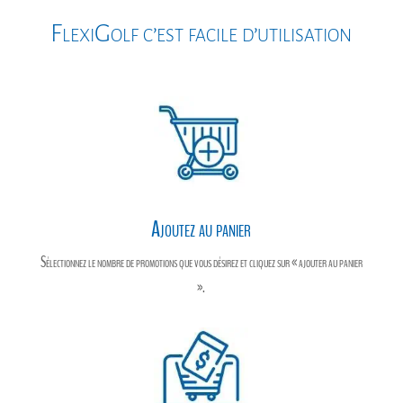
o
g
e
FlexiGolf c’est facile d’utilisation
k
e
r
r
Ajoutez au panier
Sélectionnez le nombre de promotions que vous désirez et cliquez sur « ajouter au panier
».