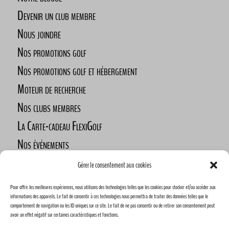
Devenir un club membre
Nous joindre
Nos promotions golf
Nos promotions golf et hébergement
Moteur de recherche
Nos clubs membres
La Carte-cadeau FlexiGolf
Nos événements
Défi des golfeurs nomades
Gérer le consentement aux cookies
Nos commanditaires
Pour offrir les meilleures expériences, nous utilisons des technologies telles que les cookies pour stocker et/ou accéder aux
Devenez commanditaire
informations des appareils. Le fait de consentir à ces technologies nous permettra de traiter des données telles que le
comportement de navigation ou les ID uniques sur ce site. Le fait de ne pas consentir ou de retirer son consentement peut
avoir un effet négatif sur certaines caractéristiques et fonctions.