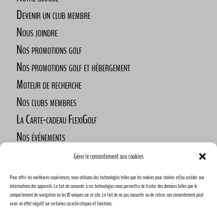
Devenir un club membre
Nous joindre
Nos promotions golf
Nos promotions golf et hébergement
Moteur de recherche
Nos clubs membres
La Carte-cadeau FlexiGolf
Nos événements
Défi des golfeurs nomades
Gérer le consentement aux cookies
Nos commanditaires
Pour offrir les meilleures expériences, nous utilisons des technologies telles que les cookies pour stocker et/ou accéder aux
Devenez commanditaire
informations des appareils. Le fait de consentir à ces technologies nous permettra de traiter des données telles que le
comportement de navigation ou les ID uniques sur ce site. Le fait de ne pas consentir ou de retirer son consentement peut
avoir un effet négatif sur certaines caractéristiques et fonctions.