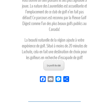
vous donne un défi plaisant et des plus agréable à
jouer. La nature des Laurentides est accueillante et
l’emplacement de ce club de golf n’en fait pas
défaut! Ce parcours est reconnu par la Revue Golf
Digest comme l’un des plus beaux golfs publics au
Canada!
La beauté naturelle de la région ajoute à votre
expérience de golf. Situé à moins de 20 minutes de
Lachute, cela en fait une destination de choix pour
les golfeurs en recherche d’escapade de golf!
Le profil du club
F
E
M
P
a
m
e
a
c
a
s
r
e
i
s
t
b
l
e
a
o
n
g