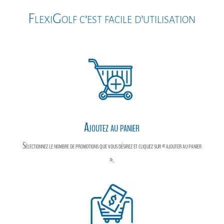
o
g
e
FlexiGolf c’est facile d’utilisation
k
e
r
r
Ajoutez au panier
Sélectionnez le nombre de promotions que vous désirez et cliquez sur « ajouter au panier
».