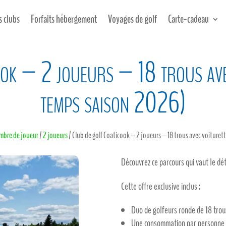
s clubs
Forfaits hébergement
Voyages de golf
Carte-cadeau
ook – 2 joueurs – 18 trous avec
temps saison 2026)
bre de joueur
/
2 joueurs
/ Club de golf Coaticook – 2 joueurs – 18 trous avec voituret
Découvrez ce parcours qui vaut le dé
Cette offre exclusive inclus :
Duo de golfeurs ronde de 18 trou
Une consommation par personne (