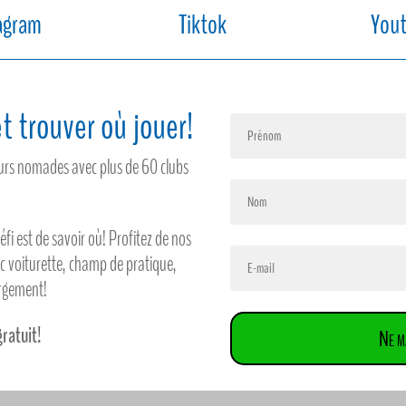
agram
Tiktok
You
t trouver où jouer!
feurs nomades avec plus de 60 clubs
défi est de savoir où! Profitez de nos
ec voiturette, champ de pratique,
ergement!
gratuit!
Ne m