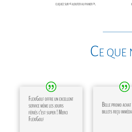
cliquez sur « ajouter au panier ».
Ce que 
FlexiGolf offre un excellent
Belle promo achat 
service même les jours
billets reçu immédi
fériés c’est super ! Merci
FlexiGolf