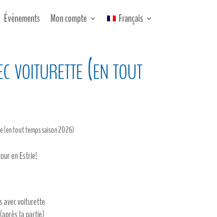
Événements
Mon compte
Français
 voiturette (en tout
te (en tout temps saison 2026)
tour en Estrie!
s avec voiturette
après la partie)