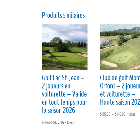
Produits similaires
Golf Lac St-Jean –
Club de golf Mon
2 joueurs en
Orford – 2 joueu
voiturette – Valide
et voiturette –
en tout temps pour
Haute saison 20
la saison 2026
Plage
$
125.00
–
$
140.00
+ taxes
Le
Le
de
$
156.55
$
130.46
+ taxes
prix
prix
prix :
initial
actuel
$125.00