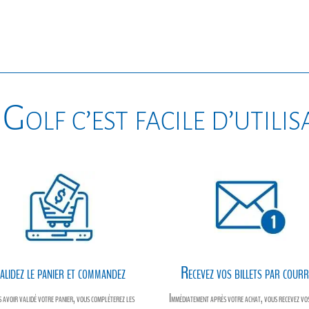
était :
est :
initial
actuel
$240.00.
$191.36.
était :
est :
$65.00.
$53.92.
Golf c’est facile d’utili
alidez le panier et commandez
Recevez vos billets par courr
 avoir validé votre panier, vous compléterez les
Immédiatement après votre achat, vous recevez vos