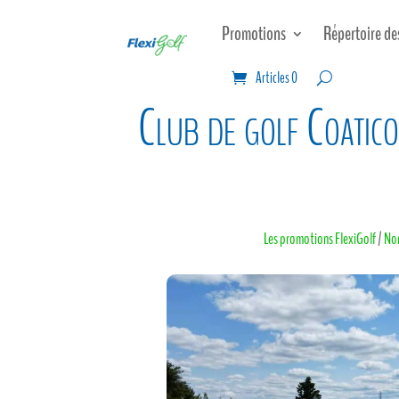
Promotions
Répertoire de
Articles 0
Club de golf Coatic
Les promotions FlexiGolf
/
Nom