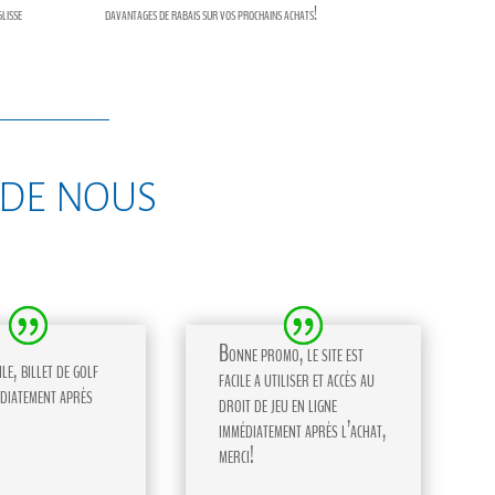
glisse
davantages de rabais sur vos prochains achats!
 de nous
Bonne promo, le site est
le, billet de golf
facile a utiliser et accès au
diatement après
droit de jeu en ligne
immédiatement après l’achat,
merci!