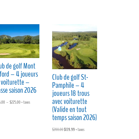
ub de golf Mont
ford – 4 joueurs
Club de golf St-
 voiturette –
Pamphile – 4
sse saison 2026
joueurs 18 trous
avec voiturette
Plage
5.00
–
$
225.00
+ taxes
(Valide en tout
de
temps saison 2026)
prix :
$195.00
Le
Le
$
200.00
$
139.99
+ taxes
à
prix
prix