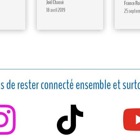
Joël Chassé
France Ro
18 avril 2019
25 septem
s de rester connecté ensemble et surto

