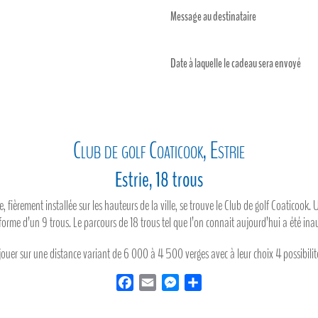
-
Message au destinataire
2
joueurs
Date à laquelle le cadeau sera envoyé
-
18
trous
avec
Club de golf Coaticook, Estrie
voiturette
(en
Estrie, 18 trous
tout
, fièrement installée sur les hauteurs de la ville, se trouve le Club de golf Coaticook
temps
forme d’un 9 trous. Le parcours de 18 trous tel que l’on connait aujourd’hui a été ina
saison
2026)
jouer sur une distance variant de 6 000 à 4 500 verges avec à leur choix 4 possibilité
F
E
M
P
a
m
e
a
c
a
s
r