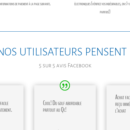
informations de paiement à la page suivante.
électroniques (vérifiez vos indésirables, on s’y 
parfois!)
nos utilisateurs pensent
5 sur 5 avis Facebook
Achat faci
facile
Cool! Du golf abordable
reçu immé
atement.
partout au Qc!
l’achat