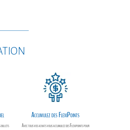
$225.00
initial
actuel
était :
est :
$200.00.
$139.99.
sation
iel
Accumulez des FlexiPoints
 billets
Avec tous vos achats vous accumulez des Flexipoints pour