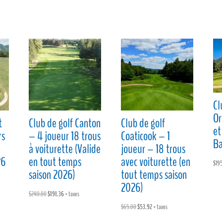
e
i
s
t
b
l
e
a
o
n
g
o
g
e
k
e
r
r
Cl
Or
t
Club de golf Canton
Club de golf
et
rs
– 4 joueur 18 trous
Coaticook – 1
Ba
à voiturette (Valide
joueur – 18 trous
26
en tout temps
avec voiturette (en
$
19
saison 2026)
tout temps saison
2026)
Le
Le
$
240.00
$
191.36
+ taxes
prix
prix
Le
Le
$
65.00
$
53.92
+ taxes
initial
actuel
prix
prix