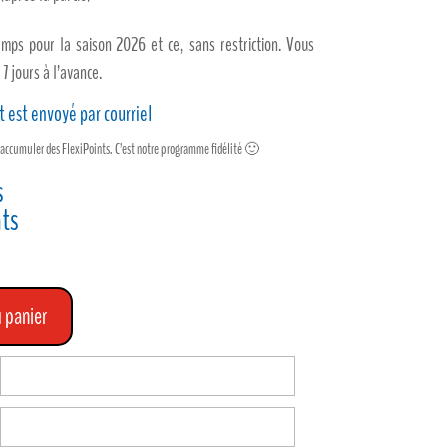
temps pour la saison 2026 et ce, sans restriction. Vous
7 jours à l’avance.
et est envoyé par courriel
accumuler des FlexiPoints. C’est notre programme fidélité 🙂
s
nts
7.
 panier