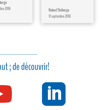
berge
bre 2018
Robert Théberge
17 septembre 2018
ut ; de découvrir!

