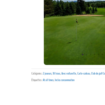
Catégories :
2 joueurs
,
18 trous
,
Avec voiturette
,
Carte-cadeau
,
Club de golf C
Étiquettes :
At all times
,
Inclus consommation