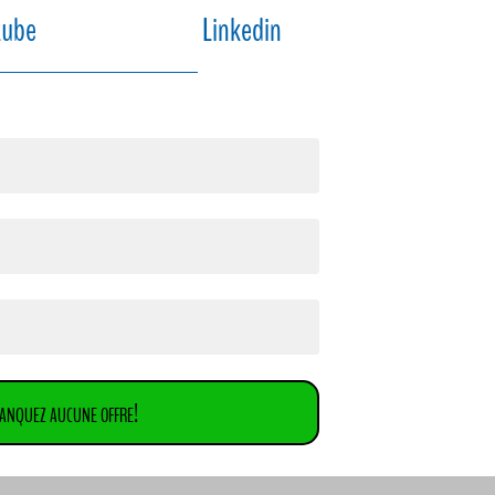
tube
Linkedin
anquez aucune offre!