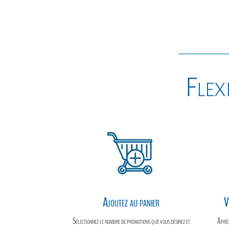
était :
est :
à
$156.55.
$130.46.
$140.00
Flexi
Ajoutez au panier
V
Sélectionnez le nombre de promotions que vous désirez et
Après