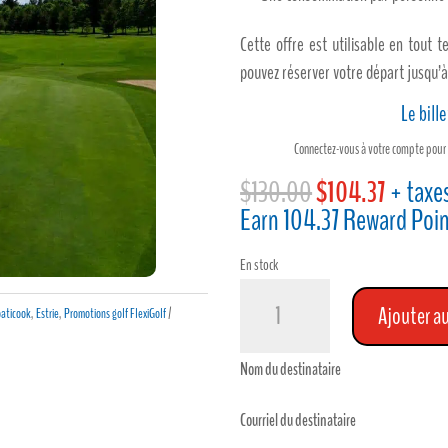
Cette offre est utilisable en tout 
pouvez réserver votre départ jusqu’à 
Le bill
Connectez-vous à votre compte pour 
Le
Le
$
130.00
$
104.37
+ taxe
prix
prix
Earn 104.37 Reward Poi
initial
actuel
était :
est :
En stock
quantité
$130.00.
$104.3
Ajouter au
oaticook
,
Estrie
,
Promotions golf FlexiGolf
de
Club
Nom du destinataire
de
golf
Courriel du destinataire
Coaticook