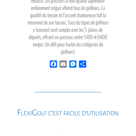
Beauce. Un parcours d’une qualité supérieure
entièrement irrigué attend tous les golfeurs. La
qualité du terrain et l’accueil chaleureuse fait la
renommé de son terrain. Tous les types de golfeurs
y trouvent sont compte avec les 5 jalons de
départs, offrant un parcours entre 5100 et 6400
verges. Un défi pour toutes les catégories de
golfeurs!
F
E
M
P
a
m
e
a
c
a
s
r
e
i
s
t
b
l
e
a
o
n
g
o
g
e
FlexiGolf c’est facile d’utilisation
k
e
r
r