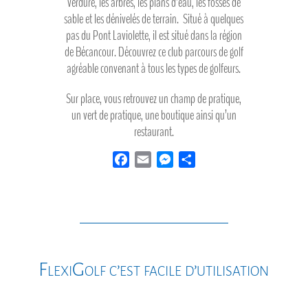
verdure, les arbres, les plans d’eau, les fosses de
sable et les dénivelés de terrain. Situé à quelques
pas du Pont Laviolette, il est situé dans la région
de Bécancour. Découvrez ce club parcours de golf
agréable convenant à tous les types de golfeurs.
Sur place, vous retrouvez un champ de pratique,
un vert de pratique, une boutique ainsi qu’un
restaurant.
F
E
M
P
a
m
e
a
c
a
s
r
e
i
s
t
b
l
e
a
o
n
g
o
g
e
FlexiGolf c’est facile d’utilisation
k
e
r
r