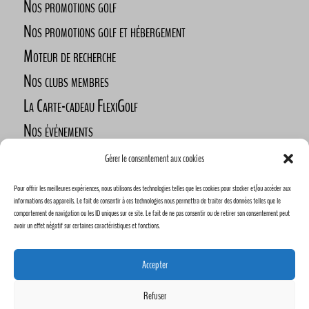
Nos promotions golf
Nos promotions golf et hébergement
Moteur de recherche
Nos clubs membres
La Carte-cadeau FlexiGolf
Nos événements
Défi des golfeurs nomades
Gérer le consentement aux cookies
Nos commanditaires
Pour offrir les meilleures expériences, nous utilisons des technologies telles que les cookies pour stocker et/ou accéder aux
Devenez commanditaire
informations des appareils. Le fait de consentir à ces technologies nous permettra de traiter des données telles que le
comportement de navigation ou les ID uniques sur ce site. Le fait de ne pas consentir ou de retirer son consentement peut
avoir un effet négatif sur certaines caractéristiques et fonctions.
Accepter
Refuser
Conception Humain Créatike & FlexiGolf | 2023 |
*Les prix mentionnés ne sont pas garanti être fixe dans le