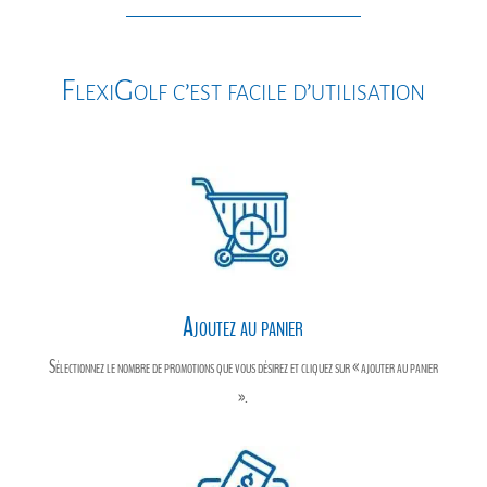
b
l
e
a
o
n
g
o
g
e
FlexiGolf c’est facile d’utilisation
k
e
r
r
Ajoutez au panier
Sélectionnez le nombre de promotions que vous désirez et cliquez sur « ajouter au panier
».