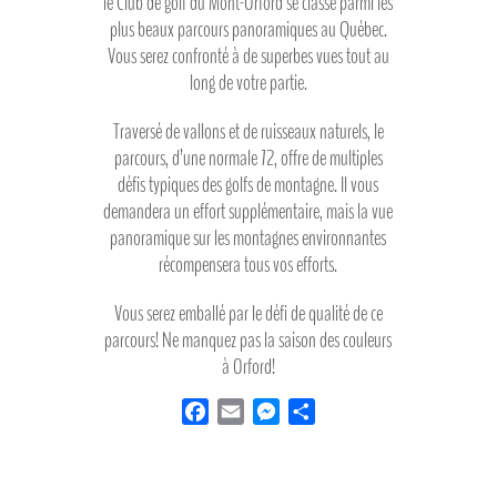
le Club de golf du Mont-Orford se classe parmi les
plus beaux parcours panoramiques au Québec.
Vous serez confronté à de superbes vues tout au
long de votre partie.
Traversé de vallons et de ruisseaux naturels, le
parcours, d’une normale 72, offre de multiples
défis typiques des golfs de montagne. Il vous
demandera un effort supplémentaire, mais la vue
panoramique sur les montagnes environnantes
récompensera tous vos efforts.
Vous serez emballé par le défi de qualité de ce
parcours! Ne manquez pas la saison des couleurs
à Orford!
F
E
M
P
a
m
e
a
c
a
s
r
e
i
s
t