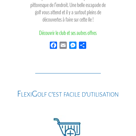
pittoresque de l’endroit. Une belle escapade de
golf vous attend et il y a surtout pleins de
découvertes à faire sur cette île !
Découvrir le club et ses autres offres
F
E
M
P
a
m
e
a
c
a
s
r
e
i
s
t
b
l
e
a
o
n
g
o
g
e
FlexiGolf c’est facile d’utilisation
k
e
r
r