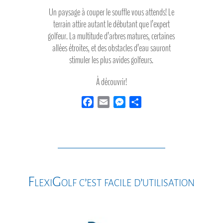
Un paysage à couper le souffle vous attends! Le
terrain attire autant le débutant que l’expert
golfeur. La multitude d’arbres matures, certaines
allées étroites, et des obstacles d’eau sauront
stimuler les plus avides golfeurs.
À découvrir!
F
E
M
P
a
m
e
a
c
a
s
r
e
i
s
t
b
l
e
a
o
n
g
o
g
e
FlexiGolf c’est facile d’utilisation
k
e
r
r