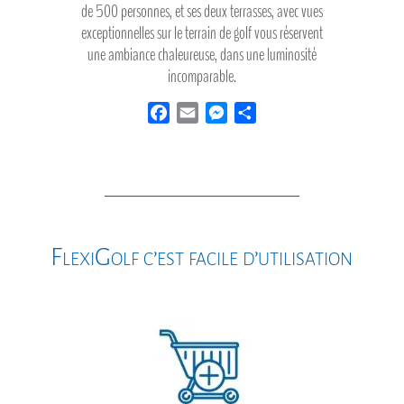
de 500 personnes, et ses deux terrasses, avec vues
exceptionnelles sur le terrain de golf vous réservent
une ambiance chaleureuse, dans une luminosité
incomparable.
F
E
M
P
a
m
e
a
c
a
s
r
e
i
s
t
b
l
e
a
o
n
g
o
g
e
FlexiGolf c’est facile d’utilisation
k
e
r
r