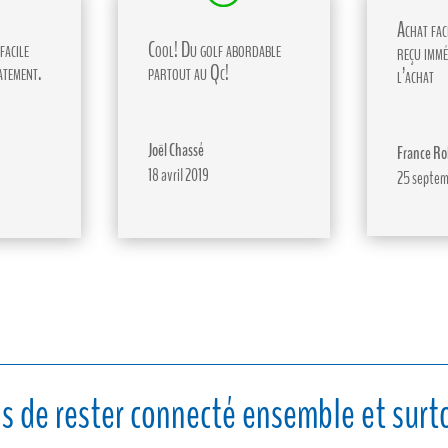
Achat faci
facile
Cool! Du golf abordable
reçu immé
atement.
partout au Qc!
l’achat
Joël Chassé
France Ro
18 avril 2019
25 septem
s de rester connecté ensemble et surto