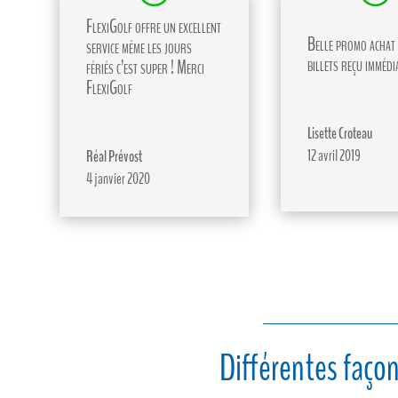
FlexiGolf offre un excellent
Belle promo achat 
service même les jours
billets reçu immédi
fériés c’est super ! Merci
FlexiGolf
Lisette Croteau
12 avril 2019
Réal Prévost
4 janvier 2020
Différentes façon