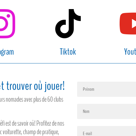


agram
Tiktok
You
t trouver où jouer!
feurs nomades avec plus de 60 clubs
défi est de savoir où! Profitez de nos
ec voiturette, champ de pratique,