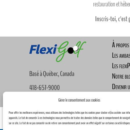
restauration et héb
Inscris-toi, c'est 
À propos
Les amba
Les flexi
Basé à Québec, Canada
Notre bl
Devenir 
418-657-9000
Nous joi
info@flexigolf.ca
Gérer le consentement aux cookies
Pour offrir les meilleures expériences, nous utilisons des technologies telles que les cookies pour stocker et/ou accéder aux inf
Panier
Détails du compte
appareils. Le fait de consentir à ces technologies nous permettra de traiter des données telles que le comportement de navigat
sur ce site. Le fait de ne pas consentir ou de retirer son consentement peut avoir un effet négatif sur certaines caractéristiques