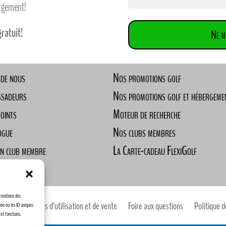
ergement!
gratuit!
Ne m
 de nous
Nos promotions golf
ssadeurs
Nos promotions golf et hébergeme
Points
Moteur de recherche
ogue
Nos clubs membres
un club membre
La Carte-cadeau FlexiGolf
ndre
ormations des
Conditions d’utilisation et de vente
Foire aux questions
Politique d
ion ou les ID uniques
 et fonctions.