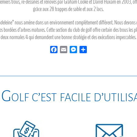
premiers trous, re-dessinés et rénovés par Graham Cooke et Darrel Huxam en 2003, offr
grâce aux 28 trappes de sable et aux 2 lacs.
Madeleine” nous amène dans un environnement complètement différent. Nous devons 
es bordées d’arbres matures. Cette section du club de golf offre certain des trous les plu
deux normales 4 qui demandent une bonne stratégie et des exécutions impeccables.
F
E
M
P
a
m
e
a
c
a
s
r
e
i
s
t
b
l
e
a
o
n
g
Golf c’est facile d’utili
o
g
e
k
e
r
r