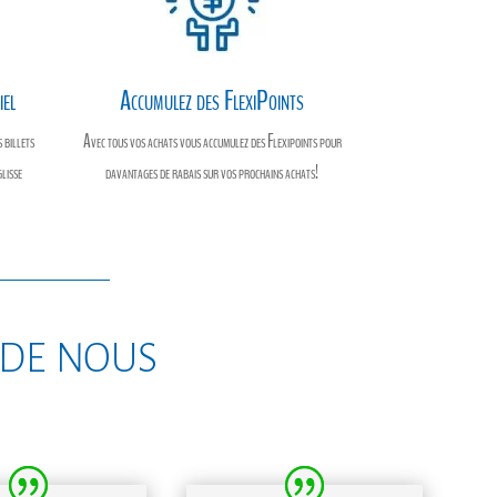
iel
Accumulez des FlexiPoints
 billets
Avec tous vos achats vous accumulez des Flexipoints pour
glisse
davantages de rabais sur vos prochains achats!
 de nous