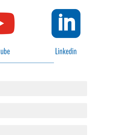


tube
Linkedin