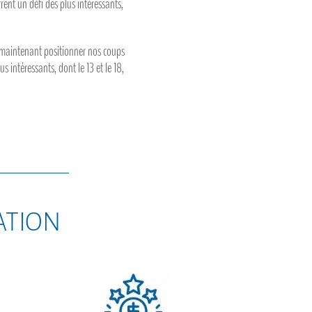
ent un défi des plus intéressants,
maintenant positionner nos coups
s intéressants, dont le 13 et le 18,
sation