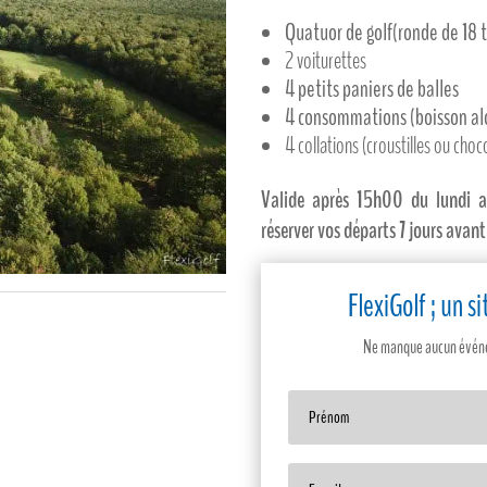
Quatuor de golf
(ronde de 18 
2 voiturettes
4 petits paniers de balles
4 consommations (boisson alc
4 collations (croustilles ou choc
Valide après 15h00 du lundi 
réserver vos départs 7 jours avant
FlexiGolf ; un 
Ne manque aucun événem