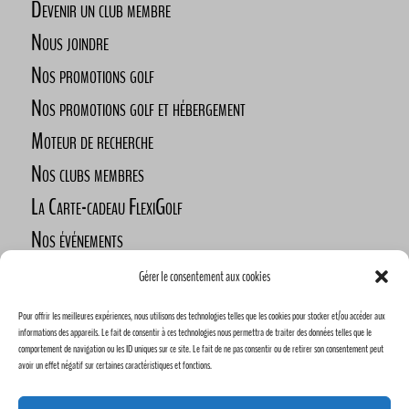
Devenir un club membre
Nous joindre
Nos promotions golf
Nos promotions golf et hébergement
Moteur de recherche
Nos clubs membres
La Carte-cadeau FlexiGolf
Nos événements
Défi des golfeurs nomades
Gérer le consentement aux cookies
Nos commanditaires
Pour offrir les meilleures expériences, nous utilisons des technologies telles que les cookies pour stocker et/ou accéder aux
Devenez commanditaire
informations des appareils. Le fait de consentir à ces technologies nous permettra de traiter des données telles que le
comportement de navigation ou les ID uniques sur ce site. Le fait de ne pas consentir ou de retirer son consentement peut
avoir un effet négatif sur certaines caractéristiques et fonctions.