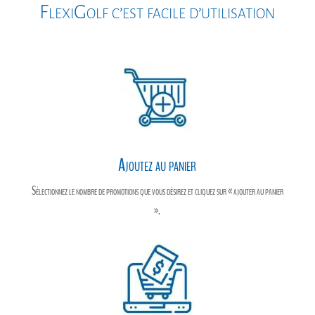
o
g
e
FlexiGolf c’est facile d’utilisation
k
e
r
r
Ajoutez au panier
Sélectionnez le nombre de promotions que vous désirez et cliquez sur « ajouter au panier
».