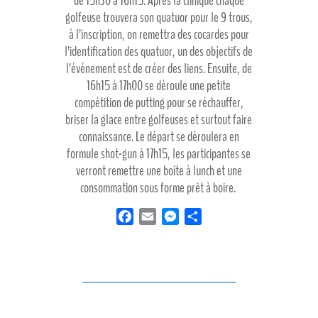
de 15h30 à 16h15. Après la clinique chaque
golfeuse trouvera son quatuor pour le 9 trous,
à l’inscription, on remettra des cocardes pour
l’identification des quatuor, un des objectifs de
l’événement est de créer des liens. Ensuite, de
16h15 à 17h00 se déroule une petite
compétition de putting pour se réchauffer,
briser la glace entre golfeuses et surtout faire
connaissance. Le départ se déroulera en
formule shot-gun à 17h15, les participantes se
verront remettre une boîte à lunch et une
consommation sous forme prêt à boire.
F
E
M
P
a
m
e
a
c
a
s
r
e
i
s
t
b
l
e
a
o
n
g