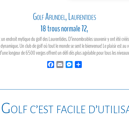
Golf Arundel, Laurentides
18 trous normale 72,
t un endroit mytique du golf des Laurentides. D’innombrables souvenir y ont été créé
f dynamique. Un club de golf où tout le monde se sent le bienvenue! Le plaisir est au
’une longeur de 6500 verges offrent un défi dès plus agréable pour tous les niveaux
F
E
M
P
a
m
e
a
c
a
s
r
e
i
s
t
b
l
e
a
o
n
g
Golf c’est facile d’utili
o
g
e
k
e
r
r