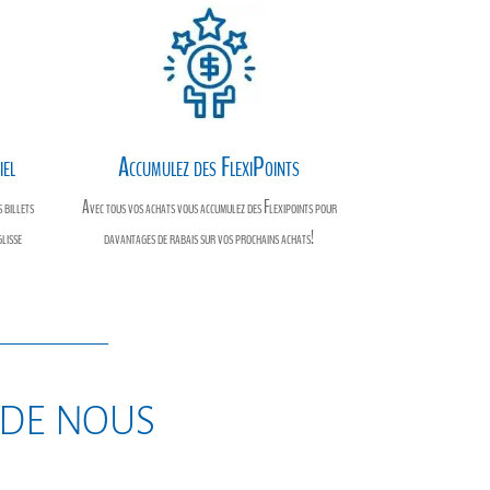
iel
Accumulez des FlexiPoints
 billets
Avec tous vos achats vous accumulez des Flexipoints pour
glisse
davantages de rabais sur vos prochains achats!
 de nous