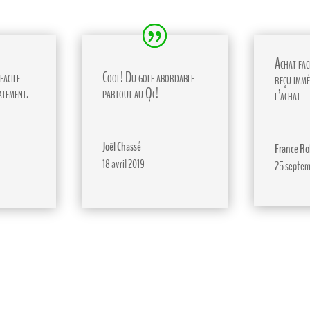
Achat faci
facile
Cool! Du golf abordable
reçu immé
atement.
partout au Qc!
l’achat
Joël Chassé
France Ro
18 avril 2019
25 septem