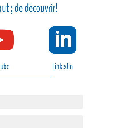
ut ; de découvrir!


tube
Linkedin