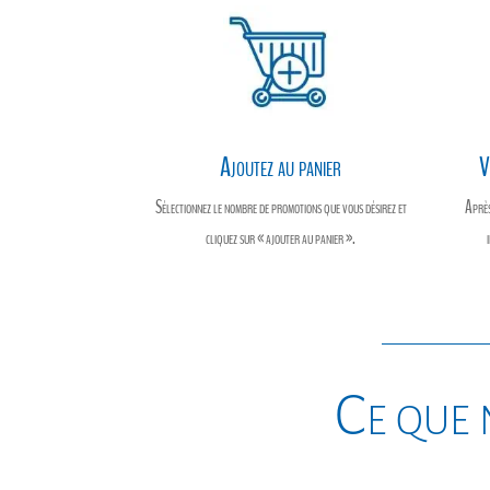
Ajoutez au panier
V
Sélectionnez le nombre de promotions que vous désirez et
Après
cliquez sur « ajouter au panier ».
Ce que 