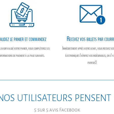
alidez le panier et commandez
Recevez vos billets par courr
 avoir validé votre panier, vous compléterez les
Immédiatement après votre achat, vous recevez vos
informations de paiement à la page suivante.
électroniques (vérifiez vos indésirables, on s’y 
parfois!)
nos utilisateurs pensent
5 sur 5 avis Facebook