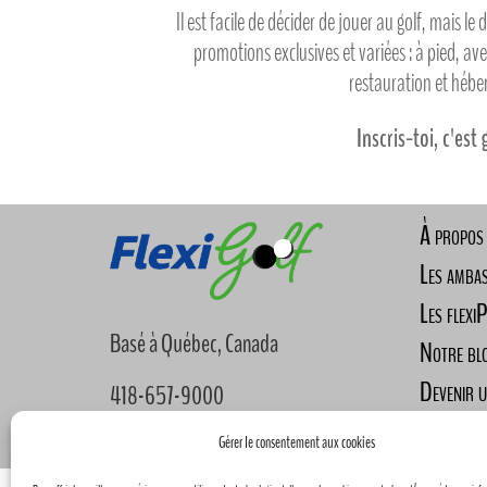
Il est facile de décider de jouer au golf, mais le 
promotions exclusives et variées : à pied, av
restauration et héb
Inscris-toi, c'est 
À propos
Les amba
Les flexi
Basé à Québec, Canada
Notre bl
Devenir 
418-657-9000
Nous joi
info@flexigolf.ca
Gérer le consentement aux cookies