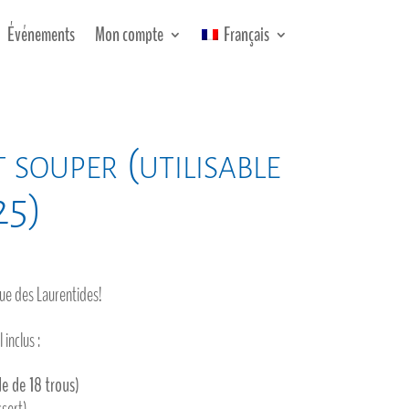
Événements
Mon compte
Français
 souper (utilisable
25)
ue des Laurentides!
 inclus :
de de 18 trous)
ssert)