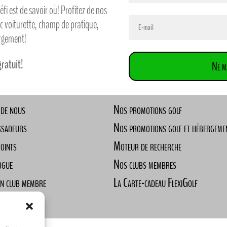
défi est de savoir où! Profitez de nos
ec voiturette, champ de pratique,
ergement!
gratuit!
Ne m
 de nous
Nos promotions golf
ssadeurs
Nos promotions golf et hébergeme
Points
Moteur de recherche
ogue
Nos clubs membres
un club membre
La Carte-cadeau FlexiGolf
ndre