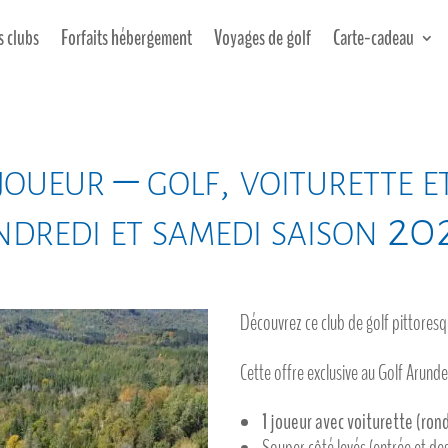
s clubs
Forfaits hébergement
Voyages de golf
Carte-cadeau
oueur – golf, voiturette et
ndredi et samedi saison 20
Découvrez ce club de golf pittoresq
Cette offre exclusive au Golf Arundel
1 joueur avec voiturette (ron
Souper côté levés (entrée et de