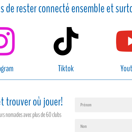
s de rester connecté ensemble et surto


agram
Tiktok
You
t trouver où jouer!
feurs nomades avec plus de 60 clubs