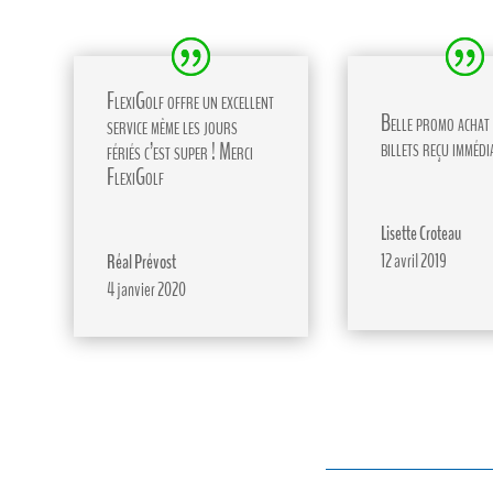
FlexiGolf offre un excellent
Belle promo achat 
service même les jours
billets reçu immédi
fériés c’est super ! Merci
FlexiGolf
Lisette Croteau
12 avril 2019
Réal Prévost
4 janvier 2020