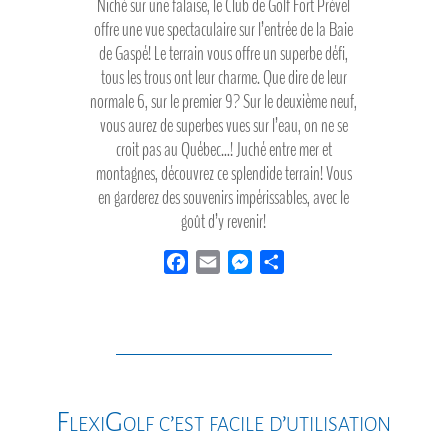
Niché sur une falaise, le Club de Golf Fort Prével
offre une vue spectaculaire sur l’entrée de la Baie
de Gaspé! Le terrain vous offre un superbe défi,
tous les trous ont leur charme. Que dire de leur
normale 6, sur le premier 9? Sur le deuxième neuf,
vous aurez de superbes vues sur l’eau, on ne se
croit pas au Québec…! Juché entre mer et
montagnes, découvrez ce splendide terrain! Vous
en garderez des souvenirs impérissables, avec le
goût d’y revenir!
F
E
M
P
a
m
e
a
c
a
s
r
e
i
s
t
b
l
e
a
o
n
g
o
g
e
FlexiGolf c’est facile d’utilisation
k
e
r