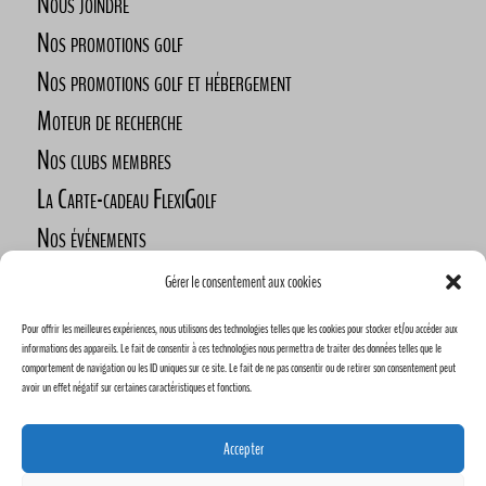
Nous joindre
Nos promotions golf
Nos promotions golf et hébergement
Moteur de recherche
Nos clubs membres
La Carte-cadeau FlexiGolf
Nos événements
Défi des golfeurs nomades
Gérer le consentement aux cookies
Nos commanditaires
Pour offrir les meilleures expériences, nous utilisons des technologies telles que les cookies pour stocker et/ou accéder aux
Devenez commanditaire
informations des appareils. Le fait de consentir à ces technologies nous permettra de traiter des données telles que le
comportement de navigation ou les ID uniques sur ce site. Le fait de ne pas consentir ou de retirer son consentement peut
avoir un effet négatif sur certaines caractéristiques et fonctions.
Accepter