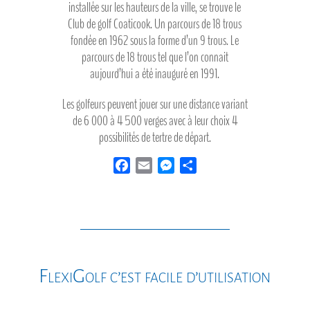
installée sur les hauteurs de la ville, se trouve le
Club de golf Coaticook. Un parcours de 18 trous
fondée en 1962 sous la forme d’un 9 trous. Le
parcours de 18 trous tel que l’on connait
aujourd’hui a été inauguré en 1991.
Les golfeurs peuvent jouer sur une distance variant
de 6 000 à 4 500 verges avec à leur choix 4
possibilités de tertre de départ.
F
E
M
S
a
m
e
h
c
a
s
a
e
i
s
r
b
l
e
e
o
n
o
g
FlexiGolf c’est facile d’utilisation
k
e
r