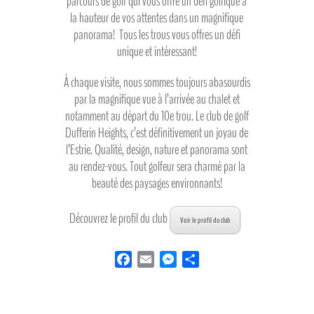
parcours de golf qui vous offre un défi golfique à
la hauteur de vos attentes dans un magnifique
panorama! Tous les trous vous offres un défi
unique et intéressant!
À chaque visite, nous sommes toujours abasourdis
par la magnifique vue à l’arrivée au chalet et
notamment au départ du 10e trou. Le club de golf
Dufferin Heights, c’est définitivement un joyau de
l’Estrie. Qualité, design, nature et panorama sont
au rendez-vous. Tout golfeur sera charmé par la
beauté des paysages environnants!
Découvrez le profil du club
Voir le profil du club
F
E
M
S
a
m
e
h
c
a
s
a
e
i
s
r