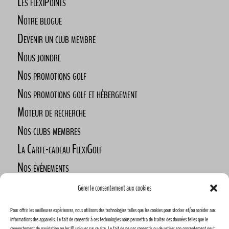
Les flexiPoints
Notre blogue
Devenir un club membre
Nous joindre
Nos promotions golf
Nos promotions golf et hébergement
Moteur de recherche
Nos clubs membres
La Carte-cadeau FlexiGolf
Nos événements
Défi des golfeurs nomades
Gérer le consentement aux cookies
Nos commanditaires
Pour offrir les meilleures expériences, nous utilisons des technologies telles que les cookies pour stocker et/ou accéder aux
Devenez commanditaire
informations des appareils. Le fait de consentir à ces technologies nous permettra de traiter des données telles que le
comportement de navigation ou les ID uniques sur ce site. Le fait de ne pas consentir ou de retirer son consentement peut