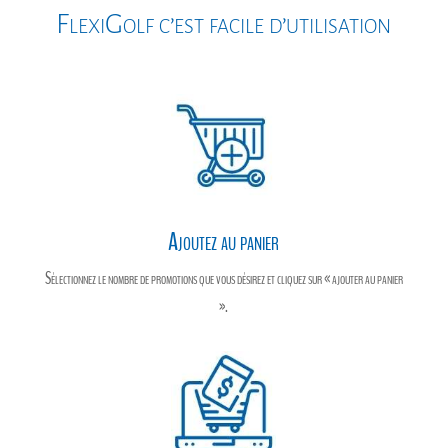
o
g
FlexiGolf c’est facile d’utilisation
k
e
r
Ajoutez au panier
Sélectionnez le nombre de promotions que vous désirez et cliquez sur « ajouter au panier
».