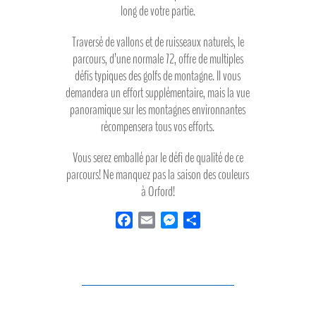
long de votre partie.
Traversé de vallons et de ruisseaux naturels, le
parcours, d’une normale 72, offre de multiples
défis typiques des golfs de montagne. Il vous
demandera un effort supplémentaire, mais la vue
panoramique sur les montagnes environnantes
récompensera tous vos efforts.
Vous serez emballé par le défi de qualité de ce
parcours! Ne manquez pas la saison des couleurs
à Orford!
F
E
M
S
a
m
e
h
c
a
s
a
e
i
s
r
b
l
e
e
o
n