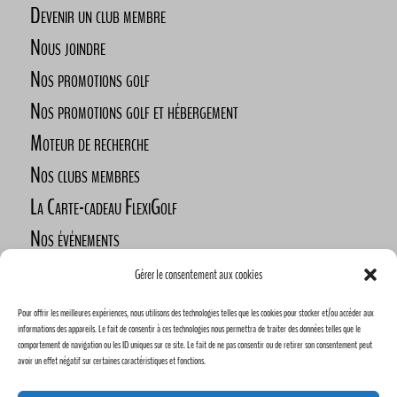
Devenir un club membre
Nous joindre
Nos promotions golf
Nos promotions golf et hébergement
Moteur de recherche
Nos clubs membres
La Carte-cadeau FlexiGolf
Nos événements
Défi des golfeurs nomades
Gérer le consentement aux cookies
Nos commanditaires
Pour offrir les meilleures expériences, nous utilisons des technologies telles que les cookies pour stocker et/ou accéder aux
Devenez commanditaire
informations des appareils. Le fait de consentir à ces technologies nous permettra de traiter des données telles que le
comportement de navigation ou les ID uniques sur ce site. Le fait de ne pas consentir ou de retirer son consentement peut
avoir un effet négatif sur certaines caractéristiques et fonctions.