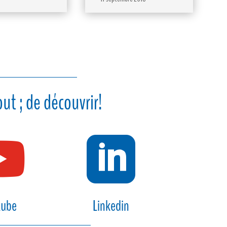
ut ; de découvrir!


tube
Linkedin