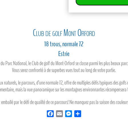
Club de golf Mont Orford
18 trous, normale 72
Estrie
r du Parc National, le Club de golf du Mont-Orford se classe parmi les plus beaux p
Vous serez confronté à de superbes vues tout au long de votre partie.
aux naturels, le parcours, d’une normale 72, offre de multiples défis typiques des gol
émentaire, mais la vue panoramique sur les montagnes environnantes récompensera t
 emballé par le défi de qualité de ce parcours! Ne manquez pas la saison des couleur
F
E
M
S
a
m
e
h
c
a
s
a