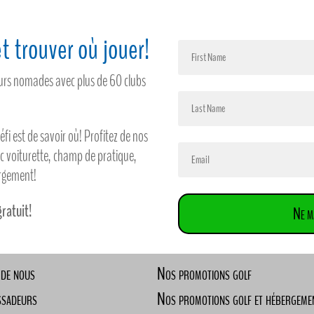
t trouver où jouer!
feurs nomades avec plus de 60 clubs
défi est de savoir où! Profitez de nos
ec voiturette, champ de pratique,
ergement!
gratuit!
Ne m
 de nous
Nos promotions golf
ssadeurs
Nos promotions golf et hébergeme