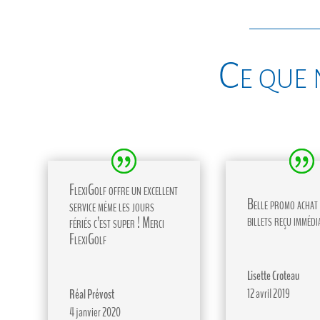
Ce que 
FlexiGolf offre un excellent
Belle promo achat 
service même les jours
billets reçu immédi
fériés c’est super ! Merci
FlexiGolf
Lisette Croteau
12 avril 2019
Réal Prévost
4 janvier 2020