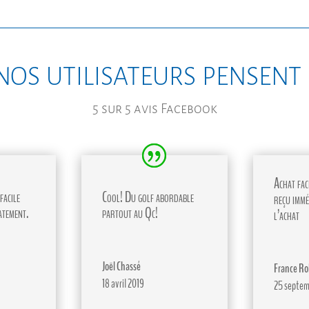
nos utilisateurs pensent
5 sur 5 avis Facebook
Achat faci
facile
Cool! Du golf abordable
reçu immé
atement.
partout au Qc!
l’achat
Joël Chassé
France Ro
18 avril 2019
25 septem