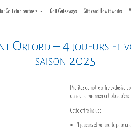
Our Golf club partners
Golf Gateaways
Gift card How it works
M
t Orford – 4 joueurs et v
saison 2025
Profitez de notre offre exclusive po
dans un environnement plus qu’ench
Cette offre inclus :
4 joueurs et voiturette pour un