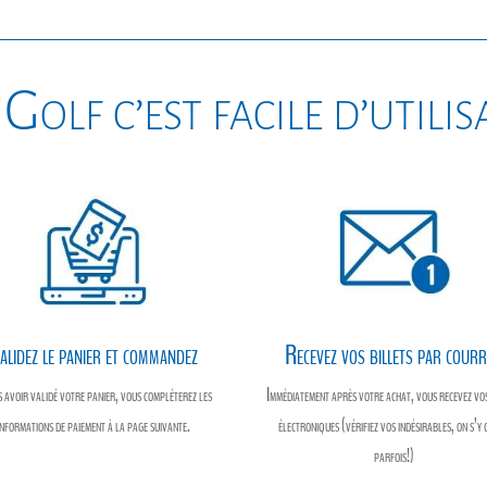
e
i
s
r
b
l
e
e
o
n
Golf c’est facile d’utili
o
g
k
e
r
alidez le panier et commandez
Recevez vos billets par courr
 avoir validé votre panier, vous compléterez les
Immédiatement après votre achat, vous recevez vos
informations de paiement à la page suivante.
électroniques (vérifiez vos indésirables, on s’y 
parfois!)