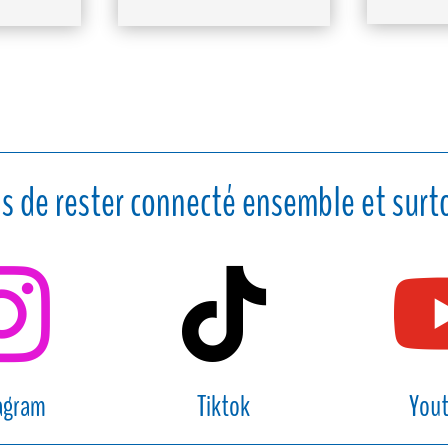
s de rester connecté ensemble et surto


agram
Tiktok
You