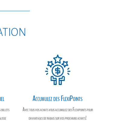
sation
iel
Accumulez des FlexiPoints
 billets
Avec tous vos achats vous accumulez des Flexipoints pour
glisse
davantages de rabais sur vos prochains achats!