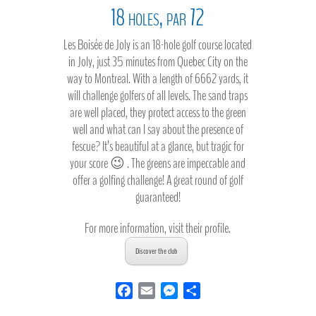
18 holes, par 72
Les Boisée de Joly is an 18-hole golf course located
in Joly, just 35 minutes from Quebec City on the
way to Montreal. With a length of 6662 yards, it
will challenge golfers of all levels. The sand traps
are well placed, they protect access to the green
well and what can I say about the presence of
fescue? It’s beautiful at a glance, but tragic for
your score 😉 . The greens are impeccable and
offer a golfing challenge! A great round of golf
guaranteed!
For more information, visit their profile.
Discover the club
F
E
M
S
a
m
e
h