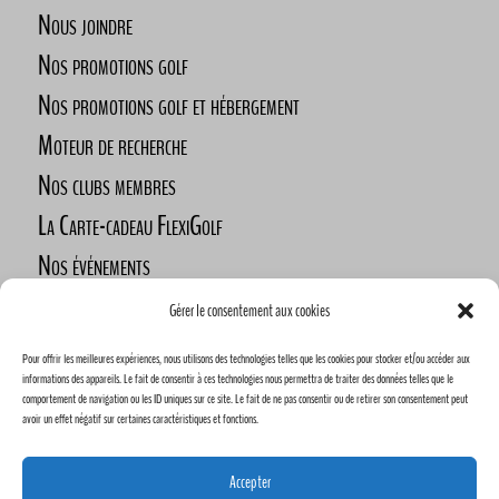
Nous joindre
Nos promotions golf
Nos promotions golf et hébergement
Moteur de recherche
Nos clubs membres
La Carte-cadeau FlexiGolf
Nos événements
Défi des golfeurs nomades
Gérer le consentement aux cookies
Nos commanditaires
Pour offrir les meilleures expériences, nous utilisons des technologies telles que les cookies pour stocker et/ou accéder aux
Devenez commanditaire
informations des appareils. Le fait de consentir à ces technologies nous permettra de traiter des données telles que le
comportement de navigation ou les ID uniques sur ce site. Le fait de ne pas consentir ou de retirer son consentement peut
avoir un effet négatif sur certaines caractéristiques et fonctions.
Accepter