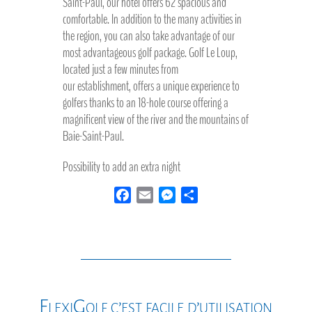
Saint-Paul, our hotel offers 62 spacious and
comfortable. In addition to the many activities in
the region, you can also take advantage of our
most advantageous golf package. Golf Le Loup,
located just a few minutes from
our establishment, offers a unique experience to
golfers thanks to an 18-hole course offering a
magnificent view of the river and the mountains of
Baie-Saint-Paul.
Possibility to add an extra night
F
E
M
S
a
m
e
h
c
a
s
a
e
i
s
r
b
l
e
e
o
n
o
g
FlexiGolf c’est facile d’utilisation