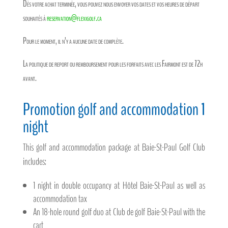
Dès votre achat terminée, vous pouvez nous envoyer vos dates et vos heures de départ
souhaités à
reservation@flexigolf.ca
Pour le moment, il n’y a aucune date de complète.
La politique de report ou remboursement pour les forfaits avec les Fairmont est de 72h
avant.
Promotion golf and accommodation 1
night
This golf and accommodation package at Baie-St-Paul Golf Club
includes:
1 night in double occupancy at Hôtel Baie-St-Paul as well as
accommodation tax
An 18-hole round golf duo at Club de golf Baie-St-Paul with the
cart