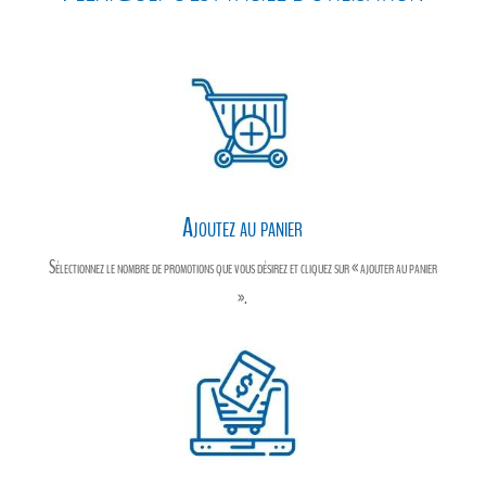
k
e
r
Ajoutez au panier
Sélectionnez le nombre de promotions que vous désirez et cliquez sur « ajouter au panier
».