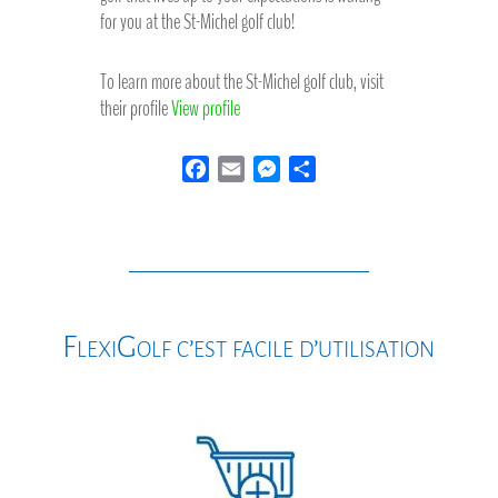
for you at the St-Michel golf club!
To learn more about the St-Michel golf club, visit
their profile
View profile
F
E
M
S
a
m
e
h
c
a
s
a
e
i
s
r
b
l
e
e
o
n
o
g
FlexiGolf c’est facile d’utilisation
k
e
r