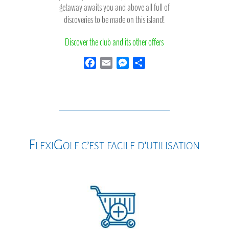
getaway awaits you and above all full of
discoveries to be made on this island!
Discover the club and its other offers
F
E
M
S
a
m
e
h
c
a
s
a
e
i
s
r
b
l
e
e
o
n
o
g
FlexiGolf c’est facile d’utilisation
k
e
r