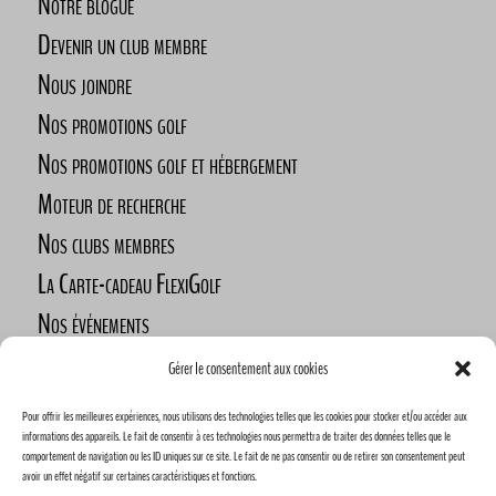
Notre blogue
Devenir un club membre
Nous joindre
Nos promotions golf
Nos promotions golf et hébergement
Moteur de recherche
Nos clubs membres
La Carte-cadeau FlexiGolf
Nos événements
Défi des golfeurs nomades
Gérer le consentement aux cookies
Nos commanditaires
Pour offrir les meilleures expériences, nous utilisons des technologies telles que les cookies pour stocker et/ou accéder aux
Devenez commanditaire
informations des appareils. Le fait de consentir à ces technologies nous permettra de traiter des données telles que le
comportement de navigation ou les ID uniques sur ce site. Le fait de ne pas consentir ou de retirer son consentement peut
avoir un effet négatif sur certaines caractéristiques et fonctions.