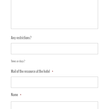
Any restrictions?
Times or days?
Mail of the ressource at the hotel
*
Name
*