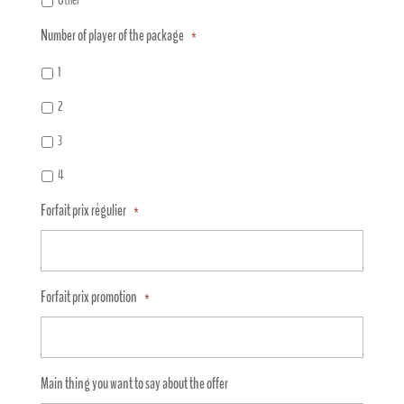
Number of player of the package
*
1
2
3
4
Forfait prix régulier
*
Forfait prix promotion
*
Main thing you want to say about the offer