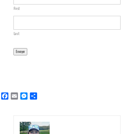
First
Last
Envoyer
Facebook
Email
Messenger
Partager