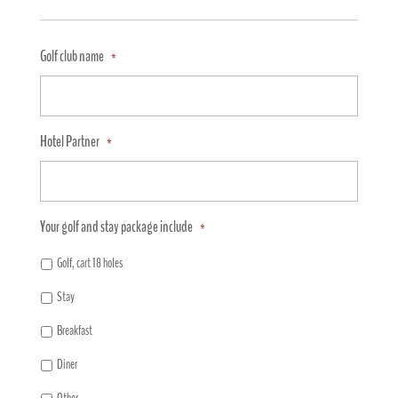
Golf club name
*
Hotel Partner
*
Your golf and stay package include
*
Golf, cart 18 holes
Stay
Breakfast
Diner
Other