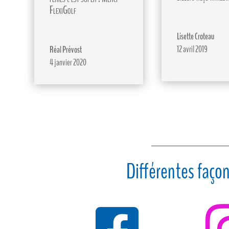
FlexiGolf
Lisette Croteau
12 avril 2019
Réal Prévost
4 janvier 2020
Différentes façon
