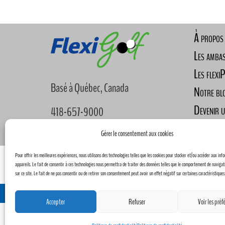
À propos
Les amba
Les flexi
Basé à Québec, Canada
Notre bl
Devenir 
418-657-9000
Nous joi
info@flexigolf.ca
Gérer le consentement aux cookies
Pour offrir les meilleures expériences, nous utilisons des technologies telles que les cookies pour stocker et/ou accéder aux inf
Panier
Détails du compte
appareils. Le fait de consentir à ces technologies nous permettra de traiter des données telles que le comportement de navigat
sur ce site. Le fait de ne pas consentir ou de retirer son consentement peut avoir un effet négatif sur certaines caractéristiques
Concept
Accepter
Refuser
Voir les préf