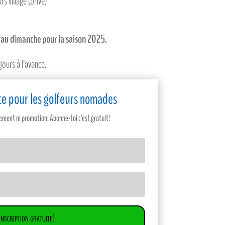
s village (privé)
i au dimanche pour la saison 2025.
ours à l’avance.
site pour les golfeurs nomades
ent ni promotion! Abonne-toi c'est gratuit!
Inscription gratuite!