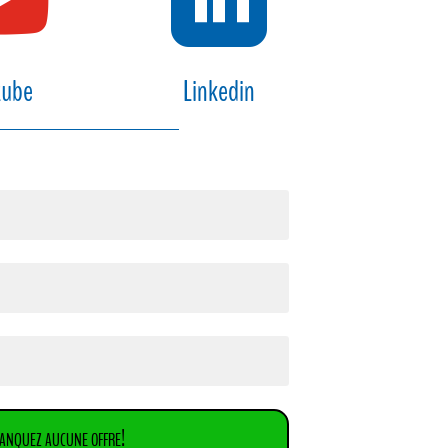
tube
Linkedin
anquez aucune offre!