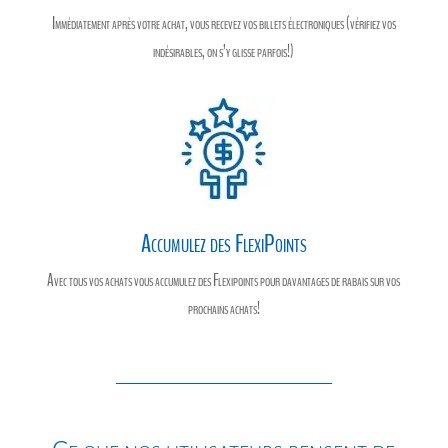
Immédiatement après votre achat, vous recevez vos billets électroniques (vérifiez vos
indésirables, on s’y glisse parfois!)
Accumulez des FlexiPoints
Avec tous vos achats vous accumulez des Flexipoints pour davantages de rabais sur vos
prochains achats!