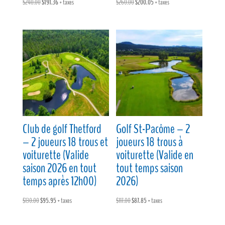
Le
Le
Le
Le
$
240.00
$
191.36
+ taxes
$
260.00
$
200.05
+ taxes
prix
prix
prix
prix
initial
actuel
initial
actuel
était :
est :
était :
est :
$240.00.
$191.36.
$260.00.
$200.05.
Club de golf Thetford
Golf St-Pacôme – 2
– 2 joueurs 18 trous et
joueurs 18 trous à
voiturette (Valide
voiturette (Valide en
saison 2026 en tout
tout temps saison
temps après 12h00)
2026)
Le
Le
Le
Le
$
130.00
$
95.95
+ taxes
$
117.00
$
87.85
+ taxes
prix
prix
prix
prix