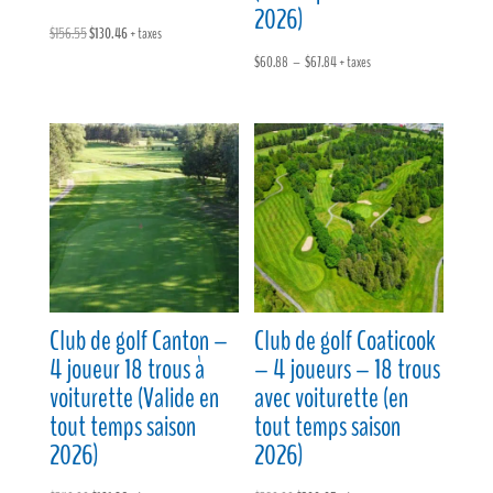
2026)
Le
Le
$
156.55
$
130.46
+ taxes
prix
prix
Plage
$
60.88
–
$
67.84
+ taxes
initial
actuel
de
était :
est :
prix :
$156.55.
$130.46.
$60.88
à
$67.84
Club de golf Canton –
Club de golf Coaticook
4 joueur 18 trous à
– 4 joueurs – 18 trous
voiturette (Valide en
avec voiturette (en
tout temps saison
tout temps saison
2026)
2026)