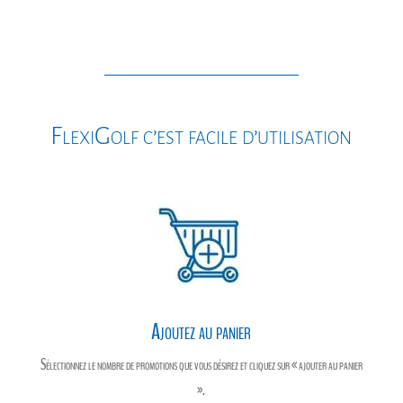
initial
actuel
initial
actuel
était :
est :
était :
est :
$130.00.
$95.95.
$117.00.
$87.85.
FlexiGolf c’est facile d’utilisation
Ajoutez au panier
Sélectionnez le nombre de promotions que vous désirez et cliquez sur « ajouter au panier
».