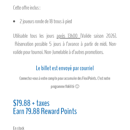
Cette offre inclus :
2 joueurs ronde de 18 trous à pied
Utilisable tous les jours
après 13h00
(Valide saison 2026).
Réservation possible 5 jours à l’avance à partir de midi. Non-
valide pour tournoi. Non-Jumelable à d’autres promotions.
Le billet est envoyé par courriel
Connectez-vous à votre compte pour accumuler des FlexiPoints. C’est notre
programme fidélité 🙂
$
79.88
+ taxes
Earn 79.88 Reward Points
En stock