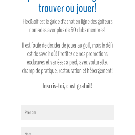
trouver où jouer!
FlexiGolf est le guide d'achat en ligne des golfeurs
nomades avec plus de 60 clubs membres!
Il est facile de décider de jouer au golf, mais le défi
est de savoir où! Profitez de nos promotions
exclusives et variées : à pied, avec voiturette,
champ de pratique, restauration et hébergement!
Inscris-toi, c'est gratuit!