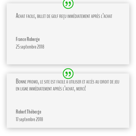
Achat facile, billet de golf reçu immédiatement après l’achat
France Roberge
25 septembre 2018
Bonne promo, le site est facile a utiliser et accès au droit de jeu
en ligne immédiatement après l’achat, merci!
Robert Théberge
17 septembre 2018