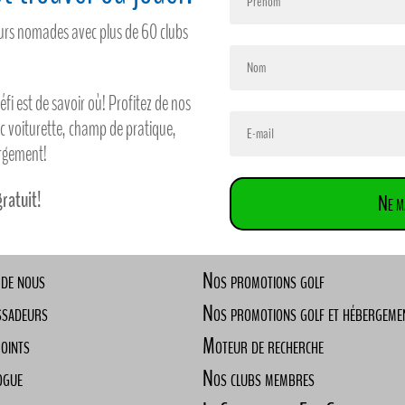
feurs nomades avec plus de 60 clubs
défi est de savoir où! Profitez de nos
ec voiturette, champ de pratique,
ergement!
gratuit!
Ne m
 de nous
Nos promotions golf
ssadeurs
Nos promotions golf et hébergeme
Points
Moteur de recherche
ogue
Nos clubs membres