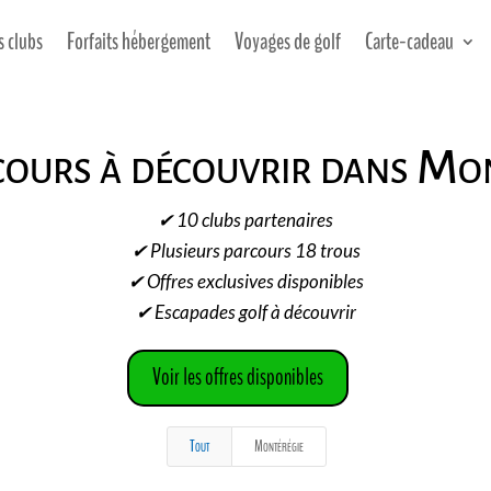
s clubs
Forfaits hébergement
Voyages de golf
Carte-cadeau
cours à découvrir dans Mo
✔ 10 clubs partenaires
✔ Plusieurs parcours 18 trous
✔ Offres exclusives disponibles
✔ Escapades golf à découvrir
Voir les offres disponibles
Tout
Montérégie