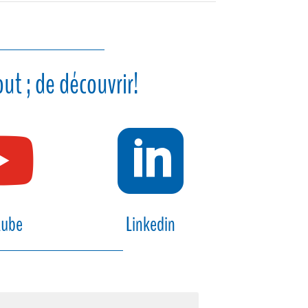
ut ; de découvrir!


tube
Linkedin