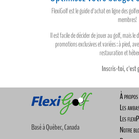
FlexiGolf est le guide d'achat en ligne des gol
membres!
Il est facile de décider de jouer au golf, mais le 
promotions exclusives et variées : à pied, av
restauration et héb
Inscris-toi, c'est 
À propos
Les amba
Les flexi
Basé à Québec, Canada
Notre bl