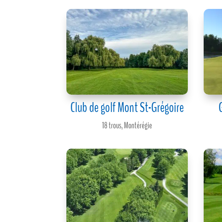
Club de golf Mont St-Grégoire
18 trous
,
Montérégie