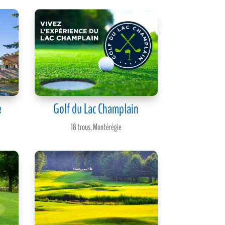
e
Golf du Lac Champlain
18 trous
,
Montérégie