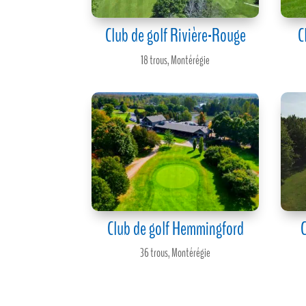
Club de golf Rivière-Rouge
C
18 trous
,
Montérégie
Club de golf Hemmingford
C
36 trous
,
Montérégie