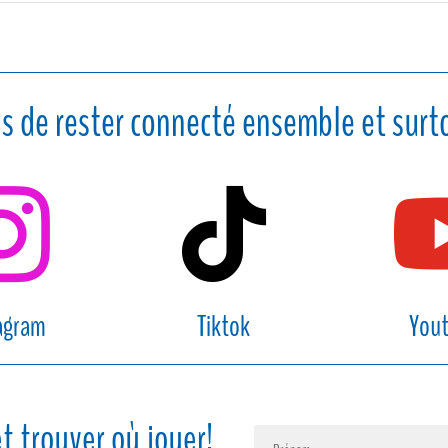
s de rester connecté ensemble et surto


agram
Tiktok
You
t trouver où jouer!