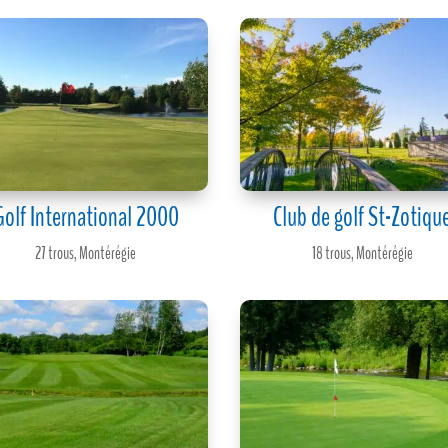
Golf International 2000
Club de golf St-Zotiqu
27 trous
,
Montérégie
18 trous
,
Montérégie