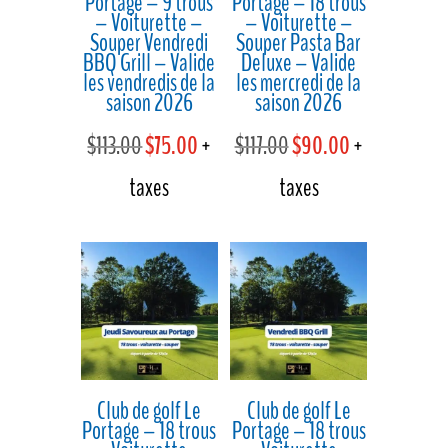
Portage – 9 trous
Portage – 18 trous
– Voiturette –
– Voiturette –
Souper Vendredi
Souper Pasta Bar
BBQ Grill – Valide
Deluxe – Valide
les vendredis de la
les mercredi de la
saison 2026
saison 2026
Le
Le
Le
Le
$
113.00
$
75.00
+
$
117.00
$
90.00
+
prix
prix
prix
prix
taxes
taxes
initial
actuel
initial
actuel
était :
est :
était :
est :
$113.00.
$75.00.
$117.00.
$90.00.
Club de golf Le
Club de golf Le
Portage – 18 trous
Portage – 18 trous