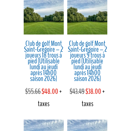
était :
est :
était :
est :
$19.13.
$17.00.
$27.83.
$25.00.
Club de golf Mont
Club de golf Mont
Saint-Grégoire – 2
Saint-Grégoire – 2
joueurs 18 trous à
joueurs 9 trous à
pied (Utilisable
pied (Utilisable
lundi au jeudi
lundi au jeudi
après 14h00
après 14h00
saison 2026)
saison 2026)
Le
Le
Le
Le
$
55.66
$
48.00
+
$
43.49
$
38.00
+
prix
prix
prix
prix
taxes
taxes
initial
actuel
initial
actuel
était :
est :
était :
est :