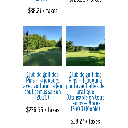
$
38.27
+ taxes
Club de golf des
Club de golf des
Pins – 4 joueurs
Pins – 1 joueur à
avec voiturette (en
pied avec balles de
tout temps saison
pratique
2026)
(Utilisable en tout
temps – Après
13h00) (Copie)
$
236.56
+ taxes
$
38.27
+ taxes