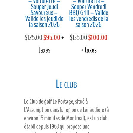
– Voiturette –
– Voiturette –
Souper Jeudi
Souper Vendredi
Savoureux –
BBQ Grill – Valide
Valide les jeudi de
les vendredis de la
la saison 2026
saison 2026
Le
Le
Le
Le
$
125.00
$
95.00
+
$
135.00
$
100.00
prix
prix
prix
prix
taxes
+ taxes
initial
actuel
initial
actuel
était :
est :
était :
est :
Le club
$125.00.
$95.00.
$135.00.
$100.00.
Le
Club de golf Le Portage
, situé à
L’Assomption dans la région de Lanaudière (à
environ 15 minutes de Montréal), est un club
établi depuis
1963
qui propose une