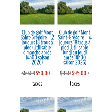
$55.66.
$48.00.
$43.49.
$38.00.
Club de golf Mont
Club de golf Mont
Saint-Grégoire – 2
Saint-Grégoire – 4
joueurs 18 trous à
joueurs 18 trous à
pied (Utilisable
pied (Utilisable
dimanche après
lundi au jeudi
14h00 saison
après 14h00
2026)
saison 2026)
Le
Le
Le
Le
$
60.88
$
50.00
+
$
111.13
$
95.00
+
prix
prix
prix
prix
taxes
taxes
initial
actuel
initial
actuel
était :
est :
était :
est :