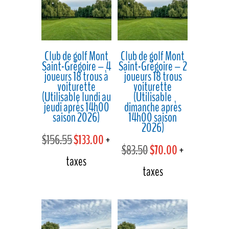
$60.88.
$50.00.
$111.13.
$95.00.
Club de golf Mont
Club de golf Mont
Saint-Grégoire – 4
Saint-Grégoire – 2
joueurs 18 trous à
joueurs 18 trous
voiturette
voiturette
(Utilisable lundi au
(Utilisable
jeudi après 14h00
dimanche après
saison 2026)
14h00 saison
2026)
Le
Le
$
156.55
$
133.00
+
Le
Le
$
83.50
$
70.00
+
prix
prix
taxes
prix
prix
taxes
initial
actuel
initial
actuel
était :
est :
était :
est :
$156.55.
$133.00.