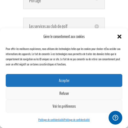
Portage
Les services au club de golf
Gérer le consentement aux cookies
Pour offrir les meilleures expériences, nous utilisons des technologies telles que les cookies pour stocker et/ou accéder aux
informations des appareils. Le fait de consentir à ces technologies nous permettra de traiter des données telles que le
Situer le club
comportement de navigation ou les ID uniques sur ce site. Le fait de ne pas consentir ou de retirer son consentement peut
avoir un effet négatif sur certaines caractéristiques et fonctions.
Accepter
Refuser
Voir les préférences
Politique de confidentialité
Politique de confidentialité