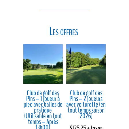
Les offres
Club de golf des
Club de golf des
Pins – 1 joueur à
Pins – 2 joueurs
pied avec balles de
avec voiturette (en
pratique
tout temps saison
(Utilisable en tout
2026)
temps – Après
13h00)
$
125.25
+ taxes