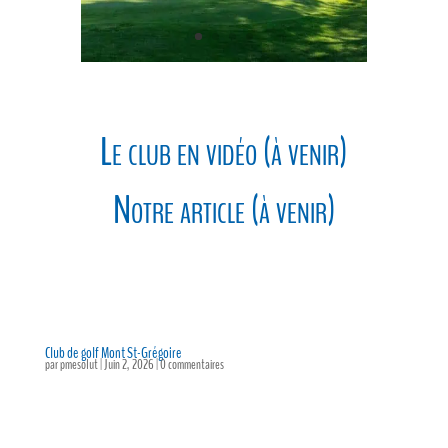
Le club en vidéo (à venir)
Notre article (à venir)
Club de golf Mont St-Grégoire
par
pmesolut
|
Juin 2, 2026
|
0 commentaires