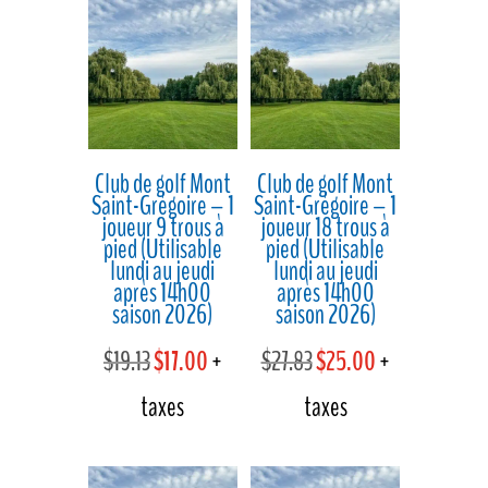
Club de golf Mont
Club de golf Mont
Saint-Grégoire – 1
Saint-Grégoire – 1
joueur 9 trous à
joueur 18 trous à
pied (Utilisable
pied (Utilisable
lundi au jeudi
lundi au jeudi
après 14h00
après 14h00
saison 2026)
saison 2026)
Le
Le
Le
Le
$
19.13
$
17.00
+
$
27.83
$
25.00
+
prix
prix
prix
prix
taxes
taxes
initial
actuel
initial
actuel