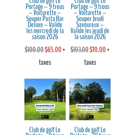
Club de golf Le
Club de golf Le
Portage – 9 trous
Portage – 9 trous
– Voiturette –
– Voiturette –
Souper Pasta Bar
Souper Jeudi
Deluxe – Valide
Savoureux –
les mercredi de la
Valide les jeudi de
saison 2026
la saison 2026
Le
Le
Le
Le
$
100.00
$
65.00
+
$
103.00
$
70.00
+
prix
prix
prix
prix
taxes
taxes
initial
actuel
initial
actuel
était :
est :
était :
est :
$100.00.
$65.00.
$103.00.
$70.00.
Club de golf Le
Club de golf Le