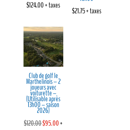
$
124.00
+ taxes
$
21.75
+ taxes
Club de golf le
Marthelinois – 2
joueurs avec
voiturette –
(Utilisable après
13h00 – saison
2026)
Le
Le
$
120.00
$
95.00
+