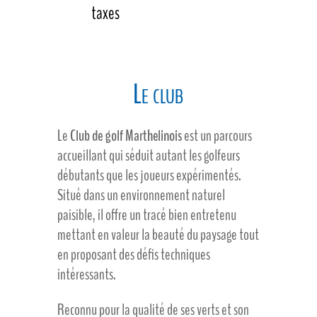
prix
prix
taxes
initial
actuel
était :
est :
Le club
$120.00.
$95.00.
Le
Club de golf Marthelinois
est un parcours
accueillant qui séduit autant les golfeurs
débutants que les joueurs expérimentés.
Situé dans un environnement naturel
paisible, il offre un tracé bien entretenu
mettant en valeur la beauté du paysage tout
en proposant des défis techniques
intéressants.
Reconnu pour la qualité de ses verts et son