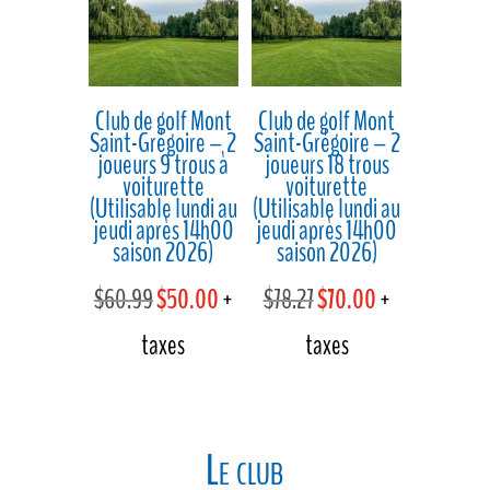
$83.50.
$70.00.
Club de golf Mont
Club de golf Mont
Saint-Grégoire – 2
Saint-Grégoire – 2
joueurs 9 trous à
joueurs 18 trous
voiturette
voiturette
(Utilisable lundi au
(Utilisable lundi au
jeudi après 14h00
jeudi après 14h00
saison 2026)
saison 2026)
Le
Le
Le
Le
$
60.99
$
50.00
+
$
78.27
$
70.00
+
prix
prix
prix
prix
taxes
taxes
initial
actuel
initial
actuel
était :
est :
était :
est :
Le club
$60.99.
$50.00.
$78.27.
$70.00.