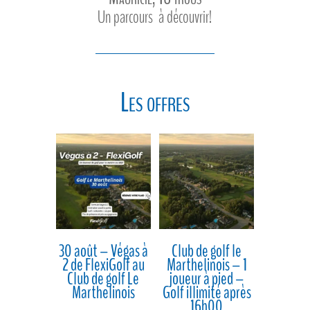
Un parcours à découvrir!
Les offres
30 août – Végas à
Club de golf le
2 de FlexiGolf au
Marthelinois – 1
Club de golf Le
joueur à pied –
Marthelinois
Golf illimité après
16h00