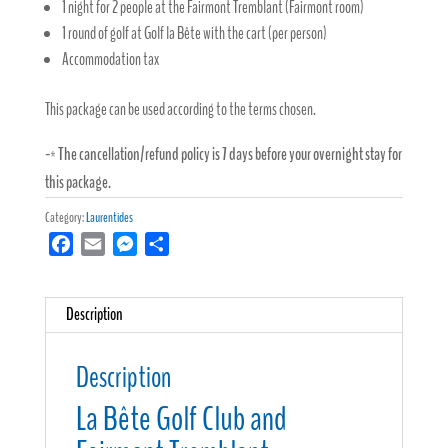
1 night for 2 people at the Fairmont Tremblant (Fairmont room)
1 round of golf at Golf la Bête with the cart (per person)
Accommodation tax
This package can be used according to the terms chosen.
-* The cancellation/refund policy is 7 days before your overnight stay for
this package.
Category:
Laurentides
F
E
M
S
a
m
e
h
c
a
s
a
Description
e
i
s
r
b
l
e
e
o
n
Description
o
g
La Bête Golf Club and
k
e
r