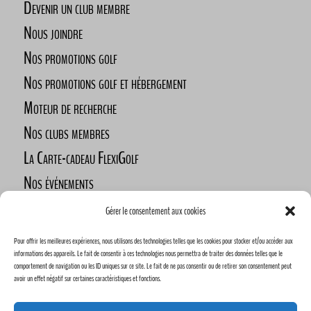
Devenir un club membre
Nous joindre
Nos promotions golf
Nos promotions golf et hébergement
Moteur de recherche
Nos clubs membres
La Carte-cadeau FlexiGolf
Nos événements
Défi des golfeurs nomades
Gérer le consentement aux cookies
Nos commanditaires
Pour offrir les meilleures expériences, nous utilisons des technologies telles que les cookies pour stocker et/ou accéder aux
Devenez commanditaire
informations des appareils. Le fait de consentir à ces technologies nous permettra de traiter des données telles que le
comportement de navigation ou les ID uniques sur ce site. Le fait de ne pas consentir ou de retirer son consentement peut
avoir un effet négatif sur certaines caractéristiques et fonctions.