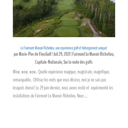
Le Fairmont Manoir Richelieu, une expérience golf et hébergement unique!
par
Marie-Pier de FlexiGolf
|
Juil 29, 2021
|
Fairmont Le Manoir Richelieu
,
Capitale-Nationale
,
Sur la route des golfs
Wow, wow, wow.. Quelle expérience magique, magistrale, magnifique,
remarquable.. Utilisez les mots que vous désirez, moi je ne sais pas
lesquels choisir! Le 29 juin dernier, nous avons visité et expérimenté les
installations du Fairmont Le Manoir Richelieu. Nous ...