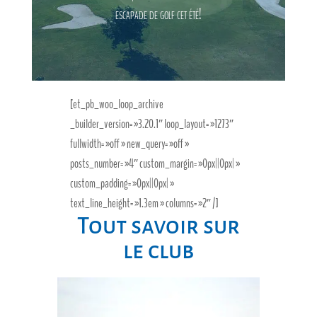
escapade de golf cet été!
[et_pb_woo_loop_archive
_builder_version= »3.20.1″ loop_layout= »1273″
fullwidth= »off » new_query= »off »
posts_number= »4″ custom_margin= »0px||0px| »
custom_padding= »0px||0px| »
text_line_height= »1.3em » columns= »2″ /]
Tout savoir sur
le club