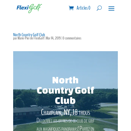
Articles 0
North Country Golf Club
par
Marie-Pier de FlexiGolf
|
Mar 14, 2019
|
0 commentaires
North
Country Golf
Club
Champlain, NY, 18 trous
Découvrez les offres de ce club de golf
aux magnifiques panoramas! Partez en