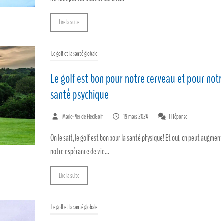
Lire la suite
Le golf et la santé globale
Le golf est bon pour notre cerveau et pour not
santé psychique
Marie-Pier de FlexiGolf
–
19 mars 2024
–
1 Réponse
On le sait, le golf est bon pour la santé physique! Et oui, on peut augmen
notre espérance de vie...
Lire la suite
Le golf et la santé globale