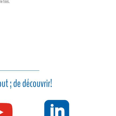
ne tous.
ut ; de découvrir!

