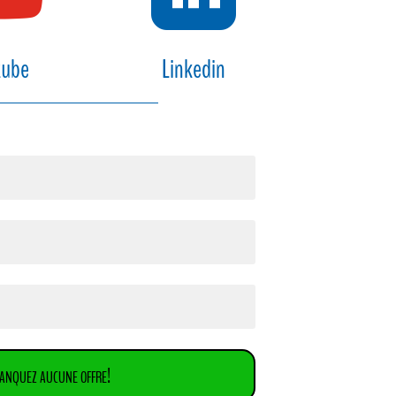
tube
Linkedin
anquez aucune offre!