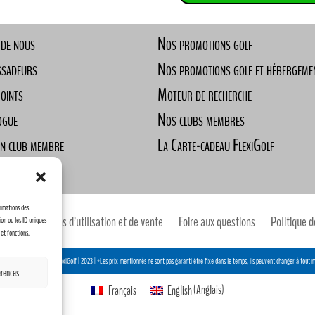
 de nous
Nos promotions golf
ssadeurs
Nos promotions golf et hébergeme
Points
Moteur de recherche
ogue
Nos clubs membres
un club membre
La Carte-cadeau FlexiGolf
ndre
ormations des
Conditions d’utilisation et de vente
Foire aux questions
Politique d
ion ou les ID uniques
 et fonctions.
ion Humain Créatike & FlexiGolf | 2023 |
*Les prix mentionnés ne sont pas garanti être fixe dans le temps, ils peuvent changer à tout
érences
Français
English
(
Anglais
)