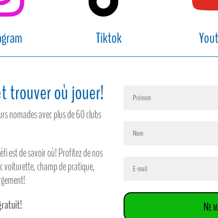
agram
Tiktok
You
t trouver où jouer!
feurs nomades avec plus de 60 clubs
défi est de savoir où! Profitez de nos
ec voiturette, champ de pratique,
ergement!
gratuit!
Ne m