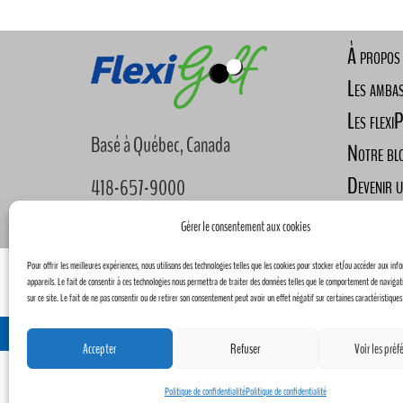
À propos
Les amba
Les flexi
Basé à Québec, Canada
Notre bl
Devenir 
418-657-9000
Nous joi
info@flexigolf.ca
Gérer le consentement aux cookies
Pour offrir les meilleures expériences, nous utilisons des technologies telles que les cookies pour stocker et/ou accéder aux inf
Panier
Détails du compte
appareils. Le fait de consentir à ces technologies nous permettra de traiter des données telles que le comportement de navigat
sur ce site. Le fait de ne pas consentir ou de retirer son consentement peut avoir un effet négatif sur certaines caractéristiques
Concept
Accepter
Refuser
Voir les préf
Politique de confidentialité
Politique de confidentialité