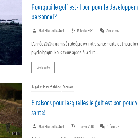
Pourquoi le golf est-il bon pour le développe
personnel?
Marie-Pier de FlexiGolf
–
19 février 2021
–
2 réponses
L’année 2020 aura mis à rude épreuve notre santé mentale et notre for
psychologique. Nous avons appris, à la dure...
Lire la suite
Le golf et la santé globale
Populaire
8 raisons pour lesquelles le golf est bon pour v
santé!
Marie-Pier de FlexiGolf
–
31 janvier 2018
–
4 réponses