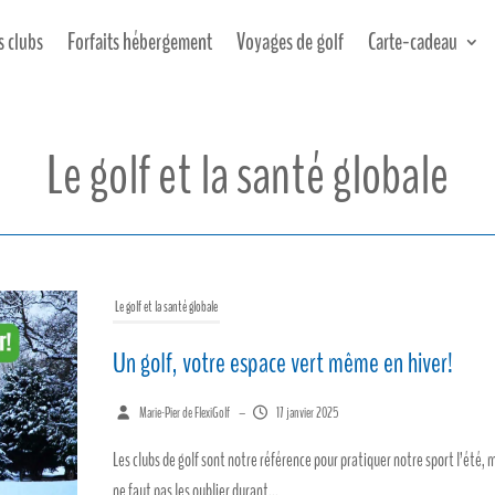
s clubs
Forfaits hébergement
Voyages de golf
Carte-cadeau
Le golf et la santé globale
Le golf et la santé globale
Un golf, votre espace vert même en hiver!
Marie-Pier de FlexiGolf
–
17 janvier 2025
Les clubs de golf sont notre référence pour pratiquer notre sport l’été, m
ne faut pas les oublier durant...