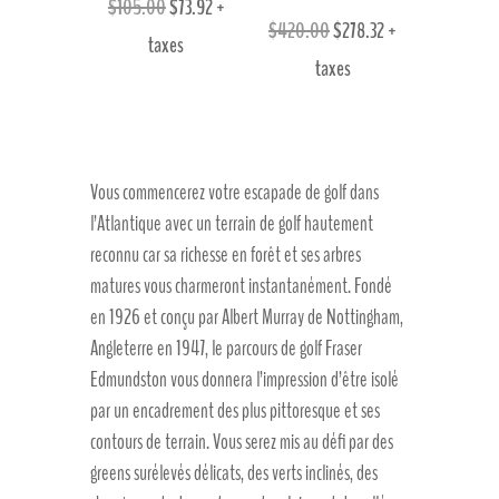
Le
Le
$
105.00
$
73.92
+
Le
Le
$
420.00
$
278.32
+
prix
prix
taxes
prix
prix
taxes
initial
actuel
initial
actuel
était :
est :
était :
est :
$105.00.
$73.92.
$420.00.
$278.32.
Vous commencerez votre escapade de golf dans
l’Atlantique avec un terrain de golf hautement
reconnu car sa richesse en forêt et ses arbres
matures vous charmeront instantanément. Fondé
en 1926 et conçu par Albert Murray de Nottingham,
Angleterre en 1947, le parcours de golf Fraser
Edmundston vous donnera l’impression d’être isolé
par un encadrement des plus pittoresque et ses
contours de terrain. Vous serez mis au défi par des
greens surélevés délicats, des verts inclinés, des