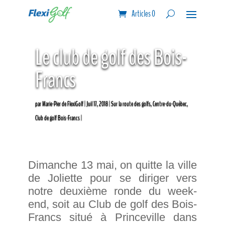
Articles 0
Le club de golf des Bois-
Francs
par
Marie-Pier de FlexiGolf
Juil 17, 2018
Sur la route des golfs
,
Centre-du-Québec
,
Club de golf Bois-Francs
Dimanche 13 mai, on quitte la ville
de Joliette pour se diriger vers
notre deuxième ronde du week-
end, soit au Club de golf des Bois-
Francs situé à Princeville dans