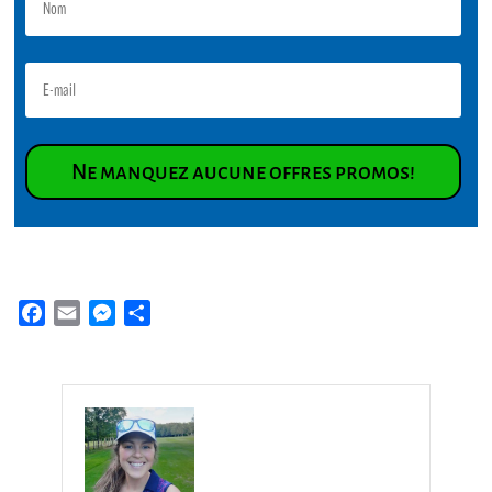
Ne manquez aucune offres promos!
Facebook
Email
Messenger
Partager