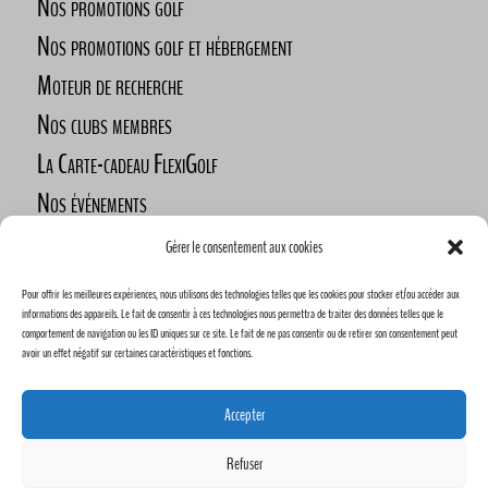
Nos promotions golf
Nos promotions golf et hébergement
Moteur de recherche
Nos clubs membres
La Carte-cadeau FlexiGolf
Nos événements
Défi des golfeurs nomades
Gérer le consentement aux cookies
Nos commanditaires
Pour offrir les meilleures expériences, nous utilisons des technologies telles que les cookies pour stocker et/ou accéder aux
Devenez commanditaire
informations des appareils. Le fait de consentir à ces technologies nous permettra de traiter des données telles que le
comportement de navigation ou les ID uniques sur ce site. Le fait de ne pas consentir ou de retirer son consentement peut
avoir un effet négatif sur certaines caractéristiques et fonctions.
Accepter
Refuser
Conception Humain Créatike & FlexiGolf | 2023 |
*Les prix mentionnés ne sont pas garanti être fixe dans le