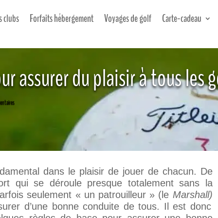
s clubs
Forfaits hébergement
Voyages de golf
Carte-cadeau
our assurer du plaisir à tous les 
ntaires
fondamental dans le plaisir de jouer de chacun. De
ort qui se déroule presque totalement
sans la
arfois seulement « un patrouilleur » (le
Marshall)
assurer d’une bonne conduite de tous. Il est donc