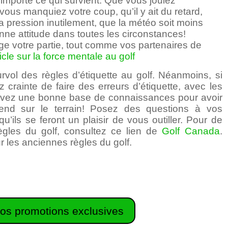
u importe ce qui survient. Que vous jouiez
ous manquiez votre coup, qu’il y ait du retard,
a pression inutilement, que la météo soit moins
onne attitude dans toutes les circonstances!
e votre partie, tout comme vos partenaires de
ticle sur la force mentale au golf
vol des règles d’étiquette au golf. Néanmoins, si
 crainte de faire des erreurs d’étiquette, avec les
 avez une bonne base de connaissances pour avoir
rend sur le terrain! Posez des questions à vos
qu’ils se feront un plaisir de vous outiller. Pour de
ègles du golf, consultez ce lien de
Golf Canada
.
r les anciennes règles du golf.
os promotions exclusives