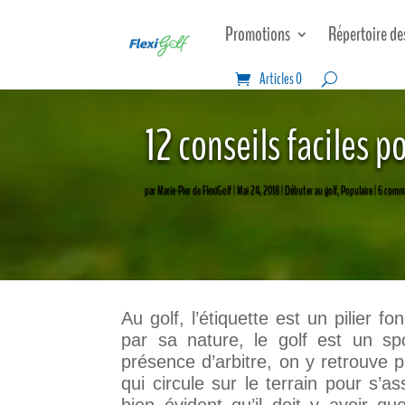
Promotions
Répertoire de
Articles 0
12 conseils faciles p
par
Marie-Pier de FlexiGolf
Mai 24, 2018
Débuter au golf
,
Populaire
6 comme
Au golf, l’étiquette est un pilier 
par sa nature, le golf est un sp
présence d’arbitre, on y retrouve p
qui circule sur le terrain pour s’